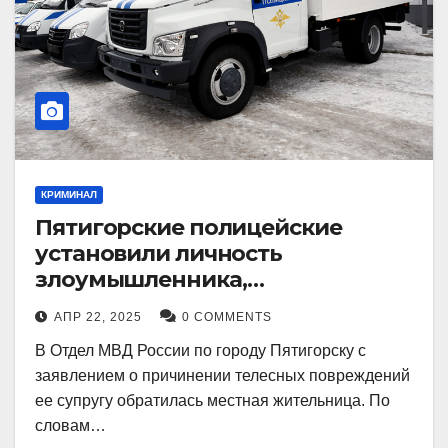
КРИМИНАЛ
Пятигорские полицейские
установили личность
злоумышленника,
причинившего телесные
АПР 22, 2025
0 COMMENTS
повреждения местному жителю
В Отдел МВД России по городу Пятигорску с
заявлением о причинении телесных повреждений
ее супругу обратилась местная жительница. По
словам…