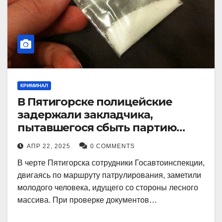
КРИМИНАЛ
В Пятигорске полицейские
задержали закладчика,
пытавшегося сбыть партию
синтетического наркотика
АПР 22, 2025
0 COMMENTS
В черте Пятигорска сотрудники Госавтоинспекции,
двигаясь по маршруту патрулирования, заметили
молодого человека, идущего со стороны лесного
массива. При проверке документов…