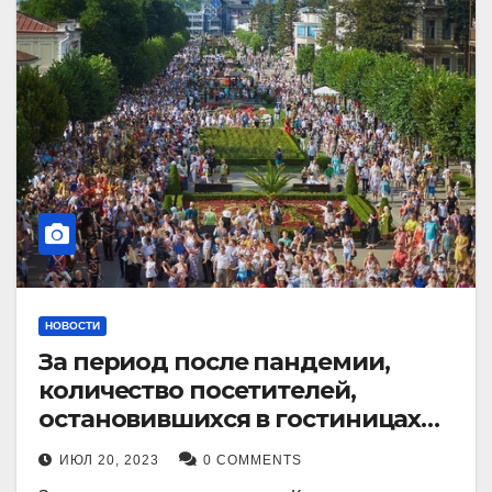
НОВОСТИ
За период после пандемии,
количество посетителей,
остановившихся в гостиницах
Кисловодска, выросло в 2,5 раза.
ИЮЛ 20, 2023
0 COMMENTS