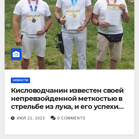
НОВОСТИ
Кисловодчанин известен своей
непревзойденной меткостью в
стрельбе из лука, и его успехи
прославили его в
ИЮЛ 21, 2023
0 COMMENTS
Ставропольском крае.