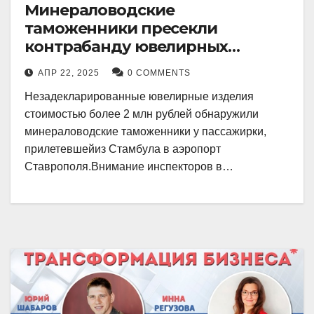
Минераловодские
таможенники пресекли
контрабанду ювелирных
изделий на 2 млн рублей
АПР 22, 2025
0 COMMENTS
Незадекларированные ювелирные изделия
стоимостью более 2 млн рублей обнаружили
минераловодские таможенники у пассажирки,
прилетевшейиз Стамбула в аэропорт
Ставрополя.Внимание инспекторов в…