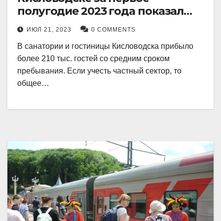
полугодие 2023 года показал
рекордный рост в 21 процент.
ИЮЛ 21, 2023
0 COMMENTS
В санатории и гостиницы Кисловодска прибыло
более 210 тыс. гостей со средним сроком
пребывания. Если учесть частный сектор, то
общее…