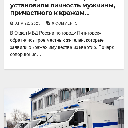
установили личность мужчины,
причастного к кражам
имущества из квартир в
АПР 22, 2025
0 COMMENTS
Пятигорске
В Отдел МВД России по городу Пятигорску
обратились трое местных жителей, которые
заявили о кражах имущества из квартир. Почерк
совершения…