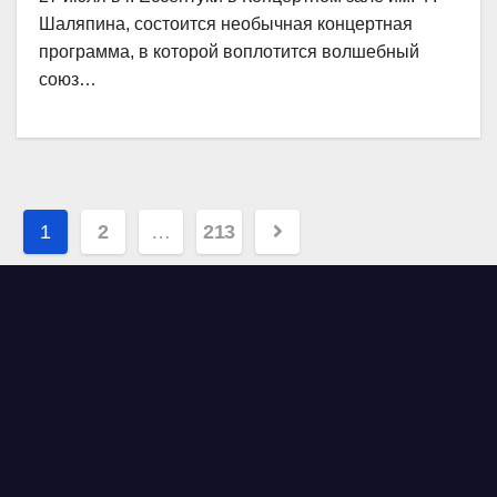
Шаляпина, состоится необычная концертная
программа, в которой воплотится волшебный
союз…
Навигация
1
2
…
213
по
записям