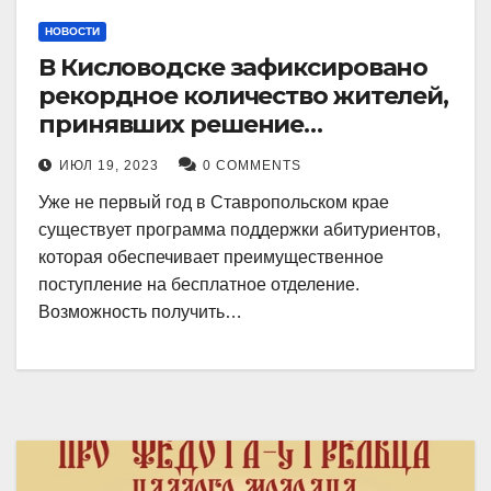
НОВОСТИ
В Кисловодске зафиксировано
рекордное количество жителей,
принявших решение
воспользоваться
ИЮЛ 19, 2023
0 COMMENTS
установленными мерами, с
Уже не первый год в Ставропольском крае
целью поступления в
существует программа поддержки абитуриентов,
медицинский вуз в районе.
которая обеспечивает преимущественное
поступление на бесплатное отделение.
Возможность получить…