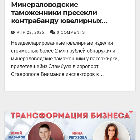
Минераловодские
таможенники пресекли
контрабанду ювелирных
изделий на 2 млн рублей
АПР 22, 2025
0 COMMENTS
Незадекларированные ювелирные изделия
стоимостью более 2 млн рублей обнаружили
минераловодские таможенники у пассажирки,
прилетевшейиз Стамбула в аэропорт
Ставрополя.Внимание инспекторов в…