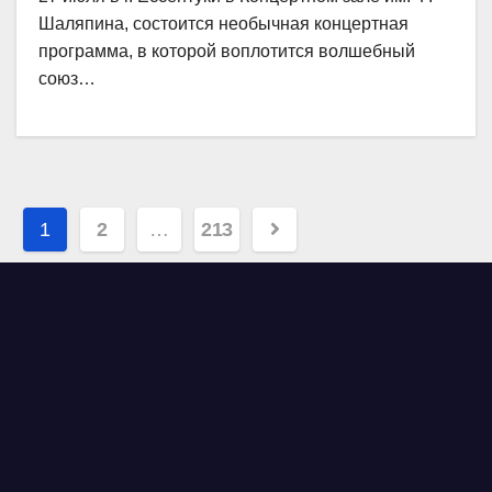
Шаляпина, состоится необычная концертная
программа, в которой воплотится волшебный
союз…
Навигация
1
2
…
213
по
записям