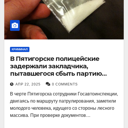
КРИМИНАЛ
В Пятигорске полицейские
задержали закладчика,
пытавшегося сбыть партию
синтетического наркотика
АПР 22, 2025
0 COMMENTS
В черте Пятигорска сотрудники Госавтоинспекции,
двигаясь по маршруту патрулирования, заметили
молодого человека, идущего со стороны лесного
массива. При проверке документов…