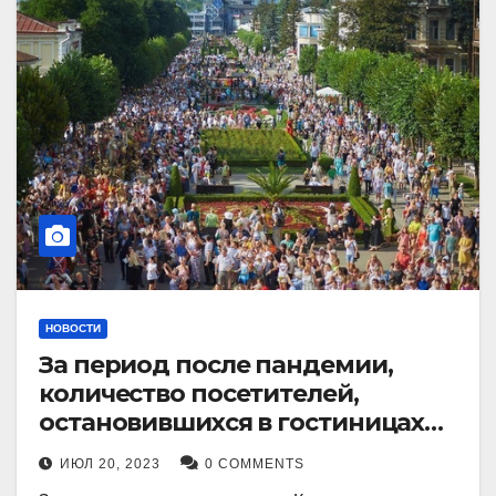
НОВОСТИ
За период после пандемии,
количество посетителей,
остановившихся в гостиницах
Кисловодска, выросло в 2,5 раза.
ИЮЛ 20, 2023
0 COMMENTS