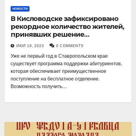
НОВОСТИ
В Кисловодске зафиксировано
рекордное количество жителей,
принявших решение
воспользоваться
ИЮЛ 19, 2023
0 COMMENTS
установленными мерами, с
Уже не первый год в Ставропольском крае
целью поступления в
существует программа поддержки абитуриентов,
медицинский вуз в районе.
которая обеспечивает преимущественное
поступление на бесплатное отделение.
Возможность получить…