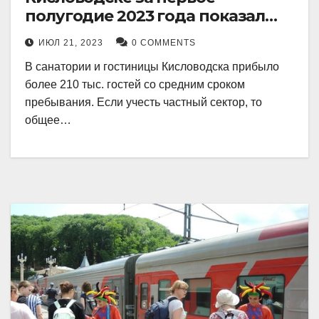
полугодие 2023 года показал
рекордный рост в 21 процент.
ИЮЛ 21, 2023
0 COMMENTS
В санатории и гостиницы Кисловодска прибыло
более 210 тыс. гостей со средним сроком
пребывания. Если учесть частный сектор, то
общее…