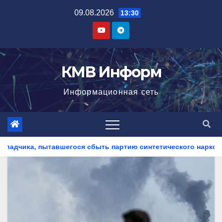
Перейти
09.08.2026
13:30
к
содержимому
КМВ Информ
Информационная сеть
ь партию синтетического наркотика
На Ставрополье пол