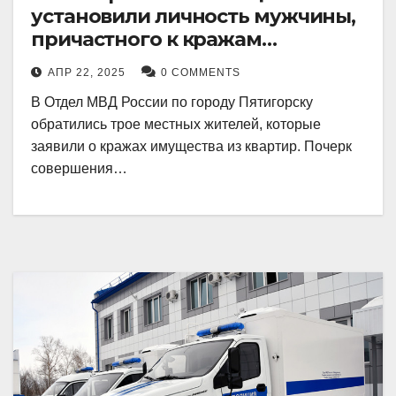
установили личность мужчины,
причастного к кражам
имущества из квартир в
АПР 22, 2025
0 COMMENTS
Пятигорске
В Отдел МВД России по городу Пятигорску
обратились трое местных жителей, которые
заявили о кражах имущества из квартир. Почерк
совершения…