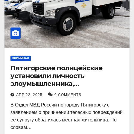
КРИМИНАЛ
Пятигорские полицейские
установили личность
злоумышленника,
причинившего телесные
АПР 22, 2025
0 COMMENTS
повреждения местному жителю
В Отдел МВД России по городу Пятигорску с
заявлением о причинении телесных повреждений
ее супругу обратилась местная жительница. По
словам…