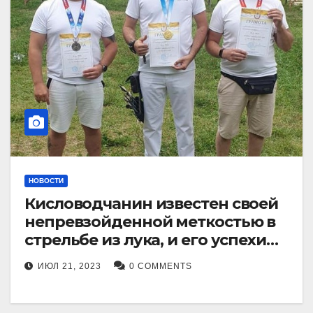
НОВОСТИ
Кисловодчанин известен своей
непревзойденной меткостью в
стрельбе из лука, и его успехи
прославили его в
ИЮЛ 21, 2023
0 COMMENTS
Ставропольском крае.