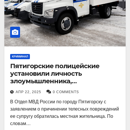
КРИМИНАЛ
Пятигорские полицейские
установили личность
злоумышленника,
причинившего телесные
АПР 22, 2025
0 COMMENTS
повреждения местному жителю
В Отдел МВД России по городу Пятигорску с
заявлением о причинении телесных повреждений
ее супругу обратилась местная жительница. По
словам…