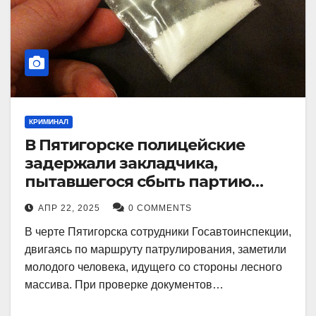
КРИМИНАЛ
В Пятигорске полицейские
задержали закладчика,
пытавшегося сбыть партию
синтетического наркотика
АПР 22, 2025
0 COMMENTS
В черте Пятигорска сотрудники Госавтоинспекции,
двигаясь по маршруту патрулирования, заметили
молодого человека, идущего со стороны лесного
массива. При проверке документов…