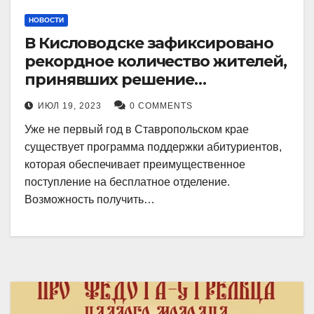
НОВОСТИ
В Кисловодске зафиксировано
рекордное количество жителей,
принявших решение
воспользоваться
ИЮЛ 19, 2023
0 COMMENTS
установленными мерами, с
Уже не первый год в Ставропольском крае
целью поступления в
существует программа поддержки абитуриентов,
медицинский вуз в районе.
которая обеспечивает преимущественное
поступление на бесплатное отделение.
Возможность получить…