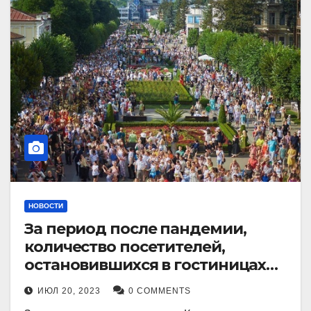
НОВОСТИ
За период после пандемии,
количество посетителей,
остановившихся в гостиницах
Кисловодска, выросло в 2,5 раза.
ИЮЛ 20, 2023
0 COMMENTS