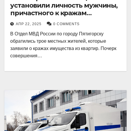
установили личность мужчины,
причастного к кражам
имущества из квартир в
АПР 22, 2025
0 COMMENTS
Пятигорске
В Отдел МВД России по городу Пятигорску
обратились трое местных жителей, которые
заявили о кражах имущества из квартир. Почерк
совершения…