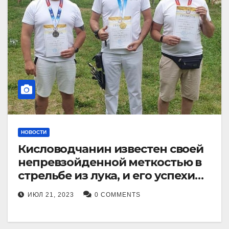
НОВОСТИ
Кисловодчанин известен своей
непревзойденной меткостью в
стрельбе из лука, и его успехи
прославили его в
ИЮЛ 21, 2023
0 COMMENTS
Ставропольском крае.