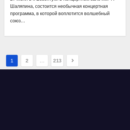
Шаляпина, состоится необычная концертная
программа, в которой воплотится волшебный
союз…
Навигация
1
2
…
213
по
записям