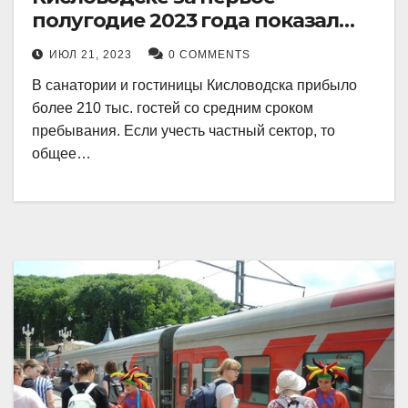
полугодие 2023 года показал
рекордный рост в 21 процент.
ИЮЛ 21, 2023
0 COMMENTS
В санатории и гостиницы Кисловодска прибыло
более 210 тыс. гостей со средним сроком
пребывания. Если учесть частный сектор, то
общее…