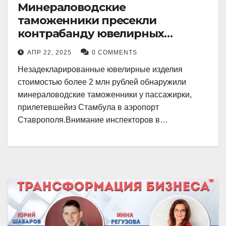
Минераловодские
таможенники пресекли
контрабанду ювелирных
изделий на 2 млн рублей
АПР 22, 2025
0 COMMENTS
Незадекларированные ювелирные изделия
стоимостью более 2 млн рублей обнаружили
минераловодские таможенники у пассажирки,
прилетевшейиз Стамбула в аэропорт
Ставрополя.Внимание инспекторов в…