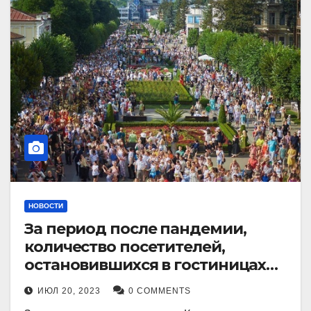
НОВОСТИ
За период после пандемии,
количество посетителей,
остановившихся в гостиницах
Кисловодска, выросло в 2,5 раза.
ИЮЛ 20, 2023
0 COMMENTS