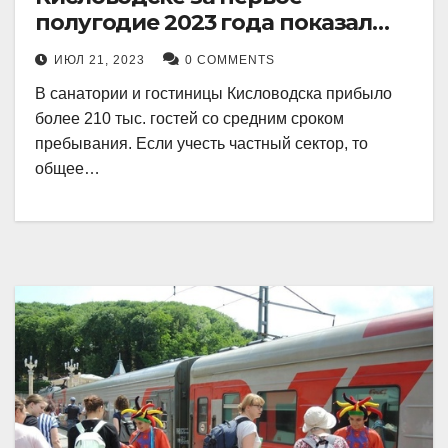
полугодие 2023 года показал
рекордный рост в 21 процент.
ИЮЛ 21, 2023
0 COMMENTS
В санатории и гостиницы Кисловодска прибыло
более 210 тыс. гостей со средним сроком
пребывания. Если учесть частный сектор, то
общее…