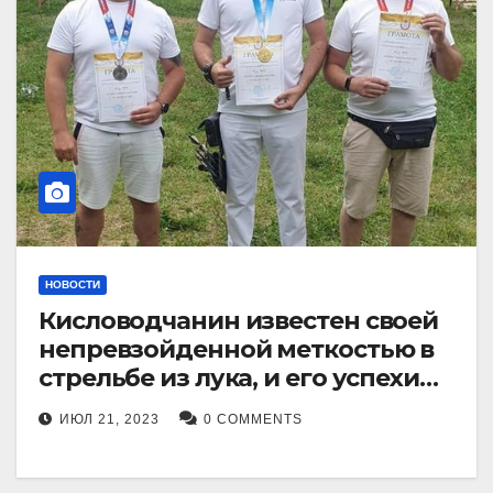
НОВОСТИ
Кисловодчанин известен своей
непревзойденной меткостью в
стрельбе из лука, и его успехи
прославили его в
ИЮЛ 21, 2023
0 COMMENTS
Ставропольском крае.