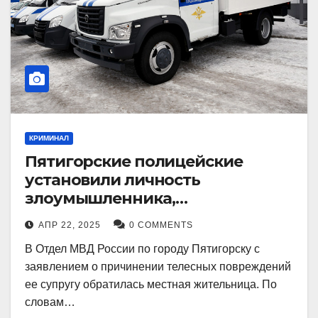
КРИМИНАЛ
Пятигорские полицейские
установили личность
злоумышленника,
причинившего телесные
АПР 22, 2025
0 COMMENTS
повреждения местному жителю
В Отдел МВД России по городу Пятигорску с
заявлением о причинении телесных повреждений
ее супругу обратилась местная жительница. По
словам…