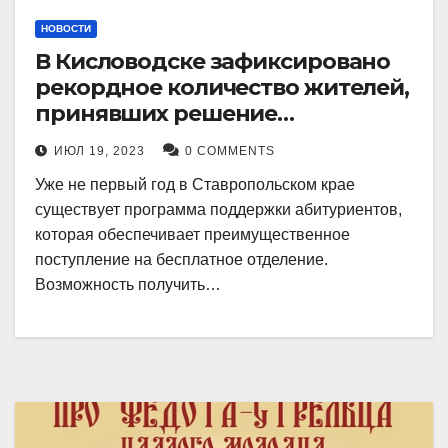
НОВОСТИ
В Кисловодске зафиксировано
рекордное количество жителей,
принявших решение
воспользоваться
ИЮЛ 19, 2023
0 COMMENTS
установленными мерами, с
Уже не первый год в Ставропольском крае
целью поступления в
существует программа поддержки абитуриентов,
медицинский вуз в районе.
которая обеспечивает преимущественное
поступление на бесплатное отделение.
Возможность получить…