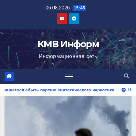
Перейти
06.08.2026
15:45
к
содержимому
КМВ Информ
Информационная сеть
нтетического наркотика
На Ставрополье полицейские ус