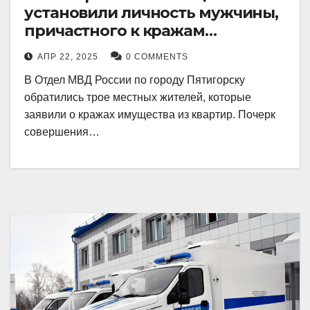
установили личность мужчины,
причастного к кражам
имущества из квартир в
АПР 22, 2025
0 COMMENTS
Пятигорске
В Отдел МВД России по городу Пятигорску
обратились трое местных жителей, которые
заявили о кражах имущества из квартир. Почерк
совершения…