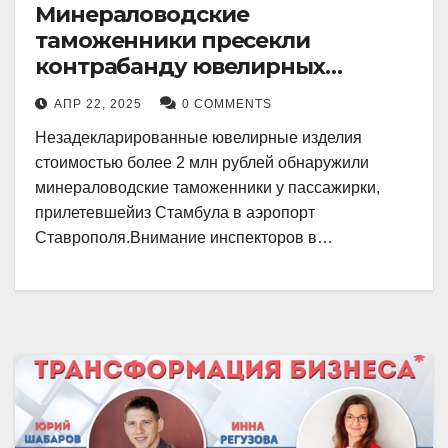
Минераловодские
таможенники пресекли
контрабанду ювелирных
изделий на 2 млн рублей
АПР 22, 2025
0 COMMENTS
Незадекларированные ювелирные изделия
стоимостью более 2 млн рублей обнаружили
минераловодские таможенники у пассажирки,
прилетевшейиз Стамбула в аэропорт
Ставрополя.Внимание инспекторов в…