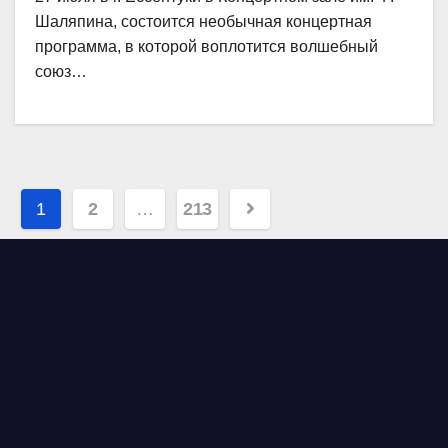
Шаляпина, состоится необычная концертная
программа, в которой воплотится волшебный
союз…
Навигация
1
2
…
213
по
записям