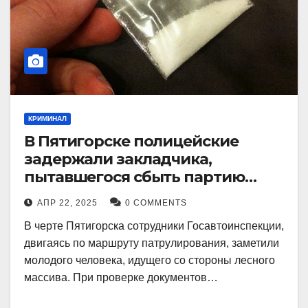
КРИМИНАЛ
В Пятигорске полицейские
задержали закладчика,
пытавшегося сбыть партию
синтетического наркотика
АПР 22, 2025
0 COMMENTS
В черте Пятигорска сотрудники Госавтоинспекции,
двигаясь по маршруту патрулирования, заметили
молодого человека, идущего со стороны лесного
массива. При проверке документов…