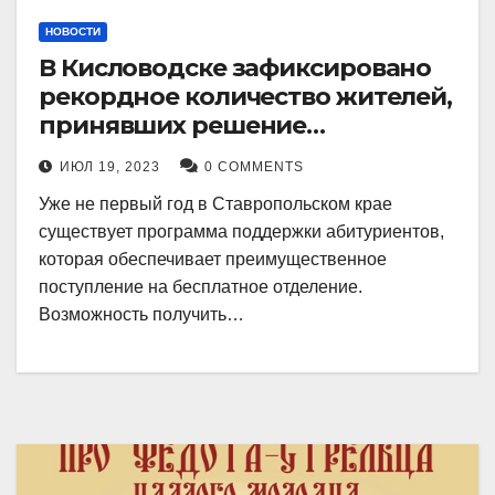
НОВОСТИ
В Кисловодске зафиксировано
рекордное количество жителей,
принявших решение
воспользоваться
ИЮЛ 19, 2023
0 COMMENTS
установленными мерами, с
Уже не первый год в Ставропольском крае
целью поступления в
существует программа поддержки абитуриентов,
медицинский вуз в районе.
которая обеспечивает преимущественное
поступление на бесплатное отделение.
Возможность получить…