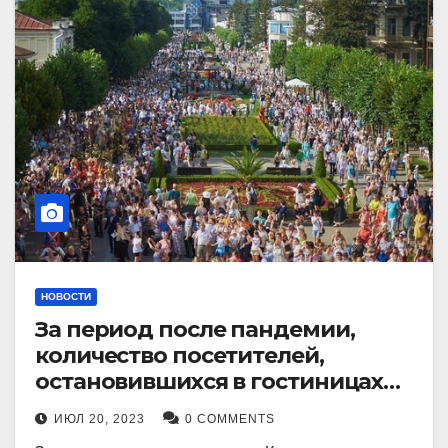
НОВОСТИ
За период после пандемии,
количество посетителей,
остановившихся в гостиницах
Кисловодска, выросло в 2,5 раза.
ИЮЛ 20, 2023
0 COMMENTS