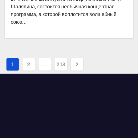
Шаляпина, состоится необычная концертная
программа, в которой воплотится волшебный
союз…
Навигация
1
2
…
213
по
записям