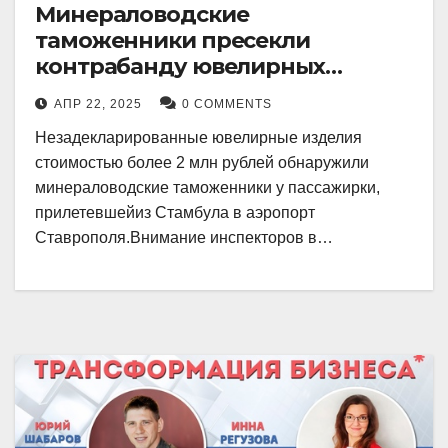
Минераловодские
таможенники пресекли
контрабанду ювелирных
изделий на 2 млн рублей
АПР 22, 2025
0 COMMENTS
Незадекларированные ювелирные изделия
стоимостью более 2 млн рублей обнаружили
минераловодские таможенники у пассажирки,
прилетевшейиз Стамбула в аэропорт
Ставрополя.Внимание инспекторов в…