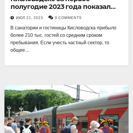
полугодие 2023 года показал
рекордный рост в 21 процент.
ИЮЛ 21, 2023
0 COMMENTS
В санатории и гостиницы Кисловодска прибыло
более 210 тыс. гостей со средним сроком
пребывания. Если учесть частный сектор, то
общее…