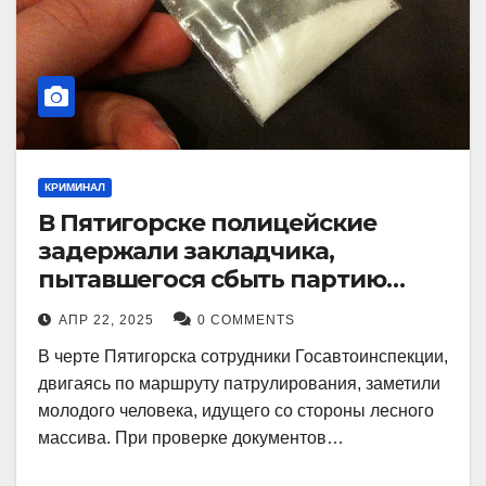
КРИМИНАЛ
В Пятигорске полицейские
задержали закладчика,
пытавшегося сбыть партию
синтетического наркотика
АПР 22, 2025
0 COMMENTS
В черте Пятигорска сотрудники Госавтоинспекции,
двигаясь по маршруту патрулирования, заметили
молодого человека, идущего со стороны лесного
массива. При проверке документов…