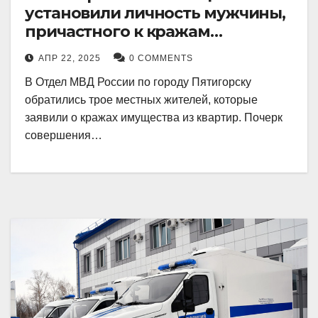
установили личность мужчины,
причастного к кражам
имущества из квартир в
АПР 22, 2025
0 COMMENTS
Пятигорске
В Отдел МВД России по городу Пятигорску
обратились трое местных жителей, которые
заявили о кражах имущества из квартир. Почерк
совершения…