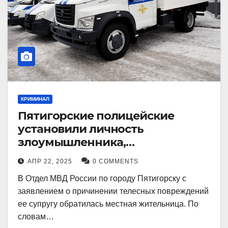
КРИМИНАЛ
Пятигорские полицейские
установили личность
злоумышленника,
причинившего телесные
АПР 22, 2025
0 COMMENTS
повреждения местному жителю
В Отдел МВД России по городу Пятигорску с
заявлением о причинении телесных повреждений
ее супругу обратилась местная жительница. По
словам…