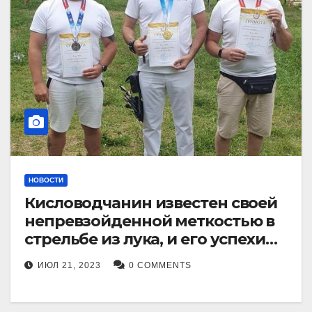
НОВОСТИ
Кисловодчанин известен своей
непревзойденной меткостью в
стрельбе из лука, и его успехи
прославили его в
ИЮЛ 21, 2023
0 COMMENTS
Ставропольском крае.