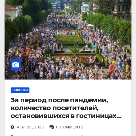
НОВОСТИ
За период после пандемии,
количество посетителей,
остановившихся в гостиницах
Кисловодска, выросло в 2,5 раза.
ИЮЛ 20, 2023
0 COMMENTS