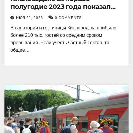
полугодие 2023 года показал
рекордный рост в 21 процент.
ИЮЛ 21, 2023
0 COMMENTS
В санатории и гостиницы Кисловодска прибыло
более 210 тыс. гостей со средним сроком
пребывания. Если учесть частный сектор, то
общее…