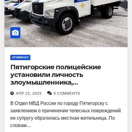
КРИМИНАЛ
Пятигорские полицейские
установили личность
злоумышленника,
причинившего телесные
АПР 22, 2025
0 COMMENTS
повреждения местному жителю
В Отдел МВД России по городу Пятигорску с
заявлением о причинении телесных повреждений
ее супругу обратилась местная жительница. По
словам…