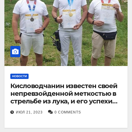
НОВОСТИ
Кисловодчанин известен своей
непревзойденной меткостью в
стрельбе из лука, и его успехи
прославили его в
ИЮЛ 21, 2023
0 COMMENTS
Ставропольском крае.