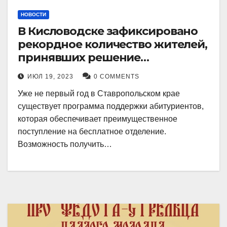
НОВОСТИ
В Кисловодске зафиксировано
рекордное количество жителей,
принявших решение
воспользоваться
ИЮЛ 19, 2023
0 COMMENTS
установленными мерами, с
Уже не первый год в Ставропольском крае
целью поступления в
существует программа поддержки абитуриентов,
медицинский вуз в районе.
которая обеспечивает преимущественное
поступление на бесплатное отделение.
Возможность получить…