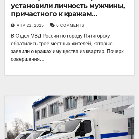
установили личность мужчины,
причастного к кражам
имущества из квартир в
АПР 22, 2025
0 COMMENTS
Пятигорске
В Отдел МВД России по городу Пятигорску
обратились трое местных жителей, которые
заявили о кражах имущества из квартир. Почерк
совершения…