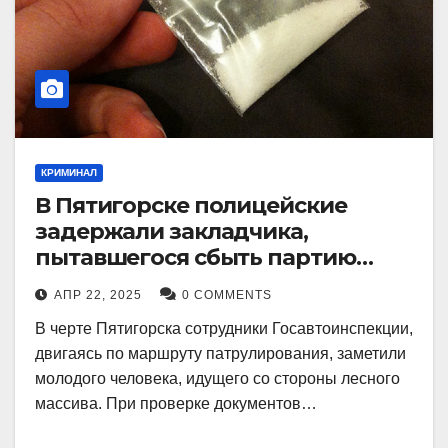
КРИМИНАЛ
В Пятигорске полицейские
задержали закладчика,
пытавшегося сбыть партию
синтетического наркотика
АПР 22, 2025
0 COMMENTS
В черте Пятигорска сотрудники Госавтоинспекции,
двигаясь по маршруту патрулирования, заметили
молодого человека, идущего со стороны лесного
массива. При проверке документов…