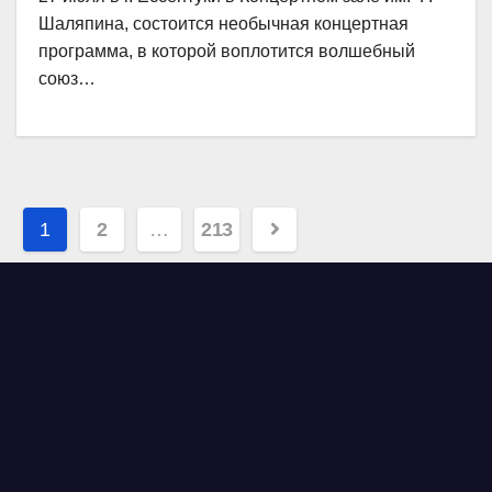
Шаляпина, состоится необычная концертная
программа, в которой воплотится волшебный
союз…
Навигация
1
2
…
213
по
записям