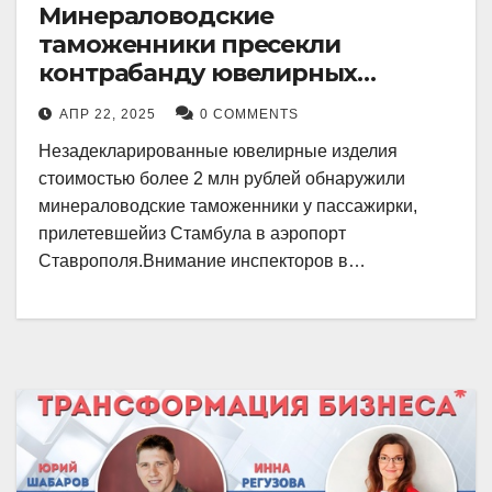
Минераловодские
таможенники пресекли
контрабанду ювелирных
изделий на 2 млн рублей
АПР 22, 2025
0 COMMENTS
Незадекларированные ювелирные изделия
стоимостью более 2 млн рублей обнаружили
минераловодские таможенники у пассажирки,
прилетевшейиз Стамбула в аэропорт
Ставрополя.Внимание инспекторов в…