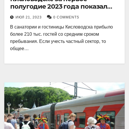
полугодие 2023 года показал
рекордный рост в 21 процент.
ИЮЛ 21, 2023
0 COMMENTS
В санатории и гостиницы Кисловодска прибыло
более 210 тыс. гостей со средним сроком
пребывания. Если учесть частный сектор, то
общее…