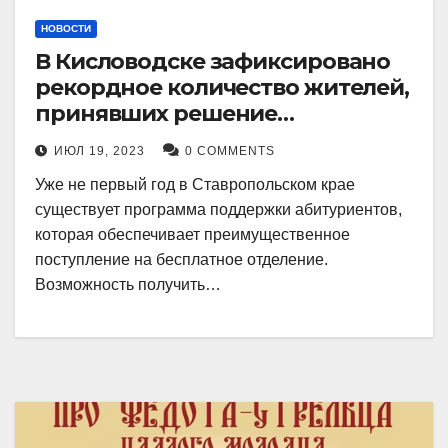
НОВОСТИ
В Кисловодске зафиксировано
рекордное количество жителей,
принявших решение
воспользоваться
ИЮЛ 19, 2023
0 COMMENTS
установленными мерами, с
Уже не первый год в Ставропольском крае
целью поступления в
существует программа поддержки абитуриентов,
медицинский вуз в районе.
которая обеспечивает преимущественное
поступление на бесплатное отделение.
Возможность получить…