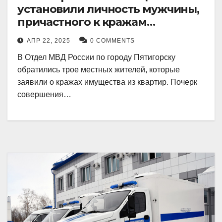
установили личность мужчины,
причастного к кражам
имущества из квартир в
АПР 22, 2025
0 COMMENTS
Пятигорске
В Отдел МВД России по городу Пятигорску
обратились трое местных жителей, которые
заявили о кражах имущества из квартир. Почерк
совершения…