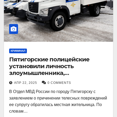
КРИМИНАЛ
Пятигорские полицейские
установили личность
злоумышленника,
причинившего телесные
АПР 22, 2025
0 COMMENTS
повреждения местному жителю
В Отдел МВД России по городу Пятигорску с
заявлением о причинении телесных повреждений
ее супругу обратилась местная жительница. По
словам…