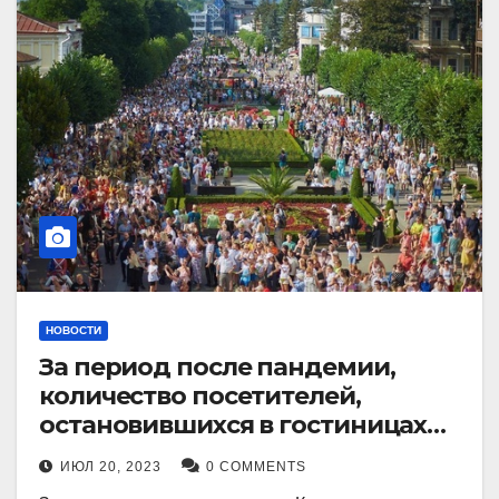
НОВОСТИ
За период после пандемии,
количество посетителей,
остановившихся в гостиницах
Кисловодска, выросло в 2,5 раза.
ИЮЛ 20, 2023
0 COMMENTS