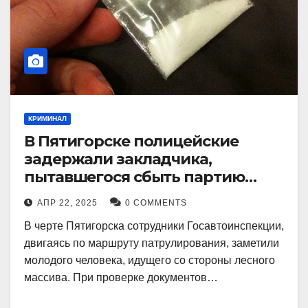
КРИМИНАЛ
В Пятигорске полицейские
задержали закладчика,
пытавшегося сбыть партию
синтетического наркотика
АПР 22, 2025
0 COMMENTS
В черте Пятигорска сотрудники Госавтоинспекции,
двигаясь по маршруту патрулирования, заметили
молодого человека, идущего со стороны лесного
массива. При проверке документов…