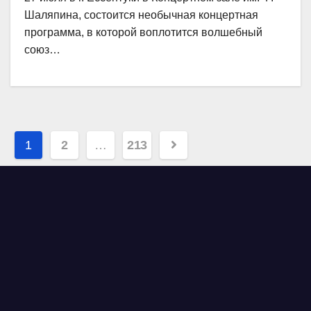
Шаляпина, состоится необычная концертная
программа, в которой воплотится волшебный
союз…
Навигация
1
2
…
213
по
записям