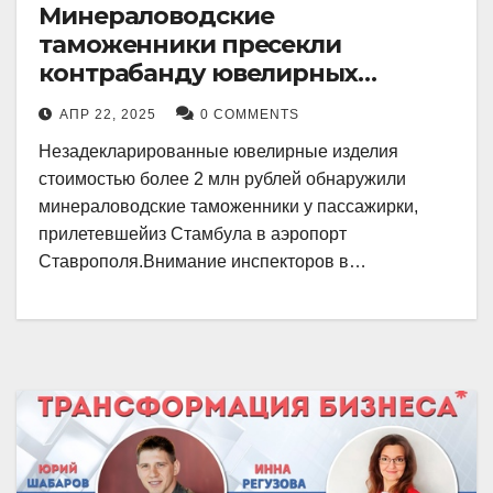
Минераловодские
таможенники пресекли
контрабанду ювелирных
изделий на 2 млн рублей
АПР 22, 2025
0 COMMENTS
Незадекларированные ювелирные изделия
стоимостью более 2 млн рублей обнаружили
минераловодские таможенники у пассажирки,
прилетевшейиз Стамбула в аэропорт
Ставрополя.Внимание инспекторов в…