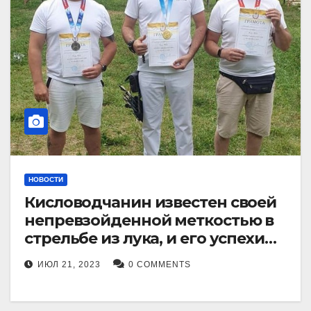
НОВОСТИ
Кисловодчанин известен своей
непревзойденной меткостью в
стрельбе из лука, и его успехи
прославили его в
ИЮЛ 21, 2023
0 COMMENTS
Ставропольском крае.