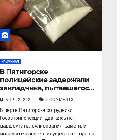
КРИМИНАЛ
В Пятигорске
полицейские задержали
закладчика, пытавшегося
сбыть партию
АПР 22, 2025
0 COMMENTS
синтетического
В черте Пятигорска сотрудники
наркотика
Госавтоинспекции, двигаясь по
маршруту патрулирования, заметили
молодого человека, идущего со стороны