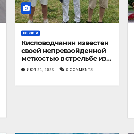
НОВОСТИ
Кисловодчанин известен
своей непревзойденной
меткостью в стрельбе из
лука, и его успехи
ИЮЛ 21, 2023
0 COMMENTS
прославили его в
Ставропольском крае.