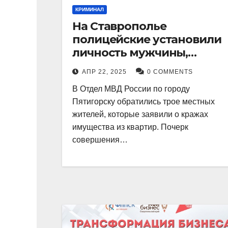
КРИМИНАЛ
На Ставрополье
полицейские установили
личность мужчины,
причастного к кражам
АПР 22, 2025
0 COMMENTS
имущества из квартир в
В Отдел МВД России по городу
Пятигорске
Пятигорску обратились трое местных
жителей, которые заявили о кражах
имущества из квартир. Почерк
совершения…