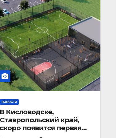
НОВОСТИ
В Кисловодске,
Ставропольский край,
скоро появится первая
«умная площадка».