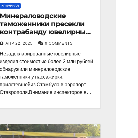
КРИМИНАЛ
Минераловодские
таможенники пресекли
контрабанду ювелирных
изделий на 2 млн рублей
АПР 22, 2025
0 COMMENTS
Незадекларированные ювелирные
изделия стоимостью более 2 млн рублей
обнаружили минераловодские
таможенники у пассажирки,
прилетевшейиз Стамбула в аэропорт
Ставрополя.Внимание инспекторов в…