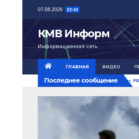
Перейти
07.08.2026
23:43
к
содержимому
КМВ Информ
Информационная сеть
ГЛАВНАЯ
ВИДЕО
П
Последнее сообщение
ого уровня
Ближний Восток горит. РФ на перекрестке ри