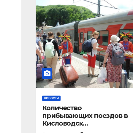
НОВОСТИ
Количество
прибывающих поездов в
Кисловодск
стремительно