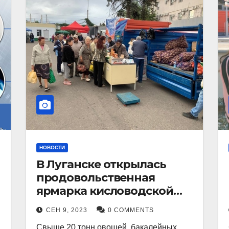
НОВОСТИ
В Луганске открылась
продовольственная
ярмарка кисловодской
продукции.
СЕН 9, 2023
0 COMMENTS
Свыше 20 тонн овощей, бакалейных