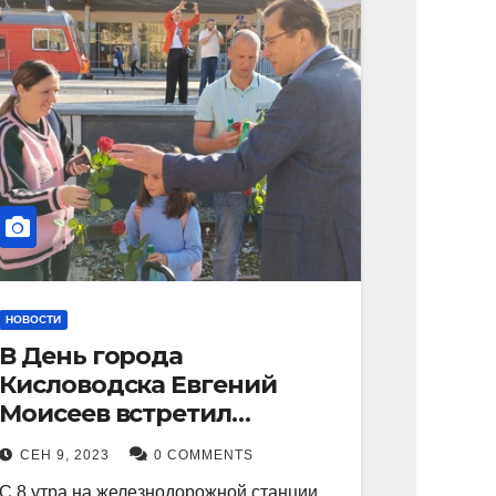
НОВОСТИ
В День города
Кисловодска Евгений
Моисеев встретил
прибывший поезд с
СЕН 9, 2023
0 COMMENTS
туристами.
С 8 утра на железнодорожной станции