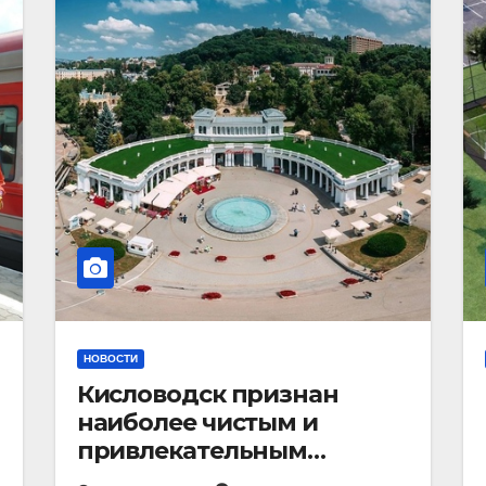
НОВОСТИ
Кисловодск признан
наиболее чистым и
привлекательным
курортным городом в