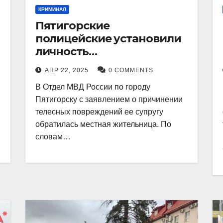
КРИМИНАЛ
Пятигорские
полицейские установили
личность
злоумышленника,
АПР 22, 2025
0 COMMENTS
причинившего телесные
В Отдел МВД России по городу
повреждения местному
Пятигорску с заявлением о причинении
жителю
телесных повреждений ее супругу
обратилась местная жительница. По
словам…