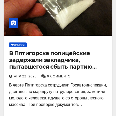
КРИМИНАЛ
В Пятигорске полицейские
задержали закладчика,
пытавшегося сбыть партию
синтетического наркотика
АПР 22, 2025
0 COMMENTS
В черте Пятигорска сотрудники Госавтоинспекции,
двигаясь по маршруту патрулирования, заметили
молодого человека, идущего со стороны лесного
массива. При проверке документов…