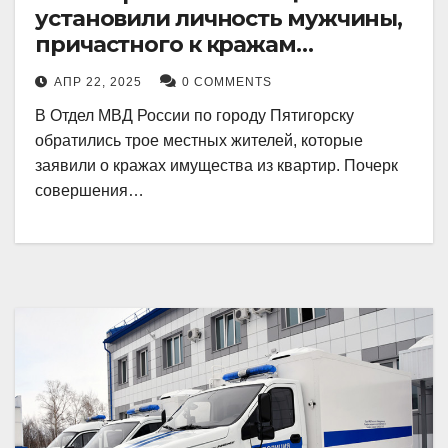
установили личность мужчины,
причастного к кражам
имущества из квартир в
АПР 22, 2025
0 COMMENTS
Пятигорске
В Отдел МВД России по городу Пятигорску
обратились трое местных жителей, которые
заявили о кражах имущества из квартир. Почерк
совершения…