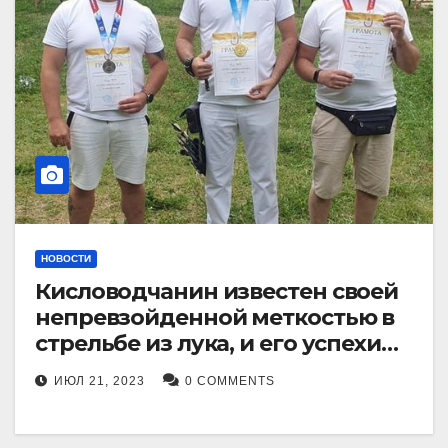
НОВОСТИ
Кисловодчанин известен своей
непревзойденной меткостью в
стрельбе из лука, и его успехи
прославили его в
ИЮЛ 21, 2023
0 COMMENTS
Ставропольском крае.