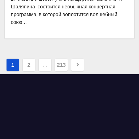
Шаляпина, состоится необычная концертная
программа, в которой воплотится волшебный
союз…
Навигация
1
2
…
213
по
записям