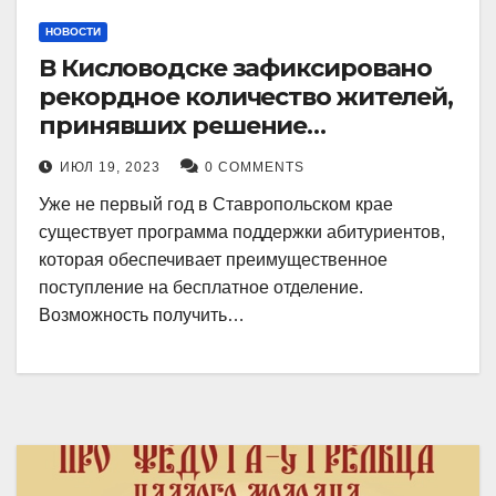
НОВОСТИ
В Кисловодске зафиксировано
рекордное количество жителей,
принявших решение
воспользоваться
ИЮЛ 19, 2023
0 COMMENTS
установленными мерами, с
Уже не первый год в Ставропольском крае
целью поступления в
существует программа поддержки абитуриентов,
медицинский вуз в районе.
которая обеспечивает преимущественное
поступление на бесплатное отделение.
Возможность получить…