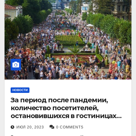
НОВОСТИ
За период после пандемии,
количество посетителей,
остановившихся в гостиницах
Кисловодска, выросло в 2,5 раза.
ИЮЛ 20, 2023
0 COMMENTS