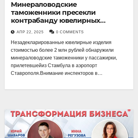
Минераловодские
таможенники пресекли
контрабанду ювелирных
изделий на 2 млн рублей
АПР 22, 2025
0 COMMENTS
Незадекларированные ювелирные изделия
стоимостью более 2 млн рублей обнаружили
минераловодские таможенники у пассажирки,
прилетевшейиз Стамбула в аэропорт
Ставрополя.Внимание инспекторов в…