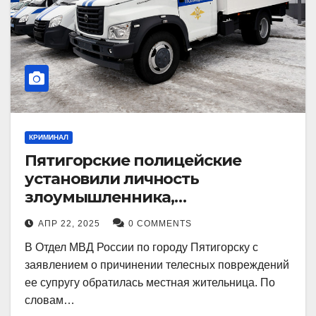
КРИМИНАЛ
Пятигорские полицейские
установили личность
злоумышленника,
причинившего телесные
АПР 22, 2025
0 COMMENTS
повреждения местному жителю
В Отдел МВД России по городу Пятигорску с
заявлением о причинении телесных повреждений
ее супругу обратилась местная жительница. По
словам…