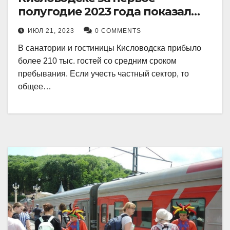
полугодие 2023 года показал
рекордный рост в 21 процент.
ИЮЛ 21, 2023
0 COMMENTS
В санатории и гостиницы Кисловодска прибыло
более 210 тыс. гостей со средним сроком
пребывания. Если учесть частный сектор, то
общее…