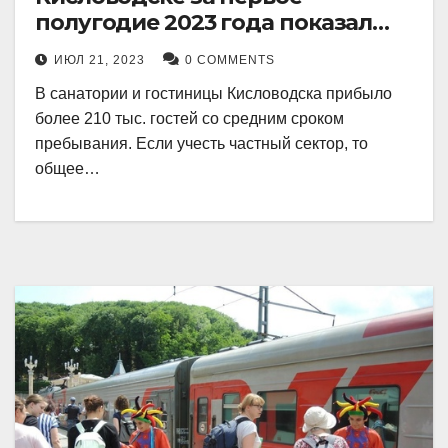
полугодие 2023 года показал
рекордный рост в 21 процент.
ИЮЛ 21, 2023
0 COMMENTS
В санатории и гостиницы Кисловодска прибыло
более 210 тыс. гостей со средним сроком
пребывания. Если учесть частный сектор, то
общее…