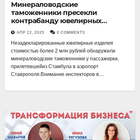
Минераловодские
таможенники пресекли
контрабанду ювелирных
изделий на 2 млн рублей
АПР 22, 2025
0 COMMENTS
Незадекларированные ювелирные изделия
стоимостью более 2 млн рублей обнаружили
минераловодские таможенники у пассажирки,
прилетевшейиз Стамбула в аэропорт
Ставрополя.Внимание инспекторов в…