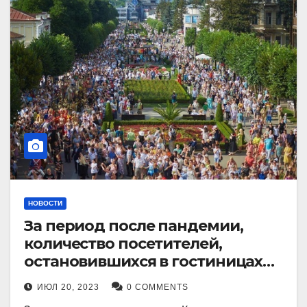
НОВОСТИ
За период после пандемии,
количество посетителей,
остановившихся в гостиницах
Кисловодска, выросло в 2,5 раза.
ИЮЛ 20, 2023
0 COMMENTS