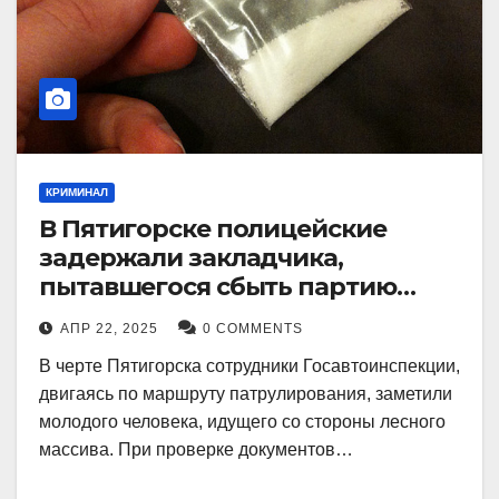
КРИМИНАЛ
В Пятигорске полицейские
задержали закладчика,
пытавшегося сбыть партию
синтетического наркотика
АПР 22, 2025
0 COMMENTS
В черте Пятигорска сотрудники Госавтоинспекции,
двигаясь по маршруту патрулирования, заметили
молодого человека, идущего со стороны лесного
массива. При проверке документов…