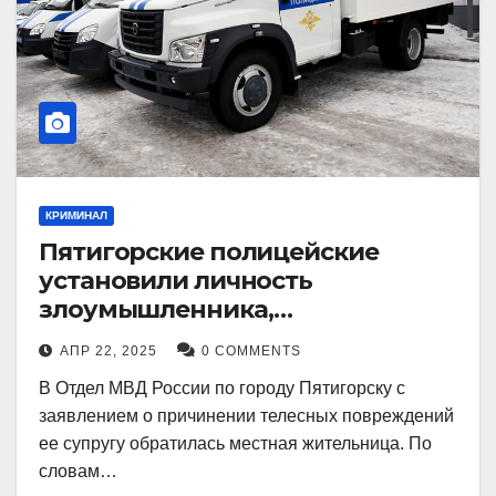
КРИМИНАЛ
Пятигорские полицейские
установили личность
злоумышленника,
причинившего телесные
АПР 22, 2025
0 COMMENTS
повреждения местному жителю
В Отдел МВД России по городу Пятигорску с
заявлением о причинении телесных повреждений
ее супругу обратилась местная жительница. По
словам…