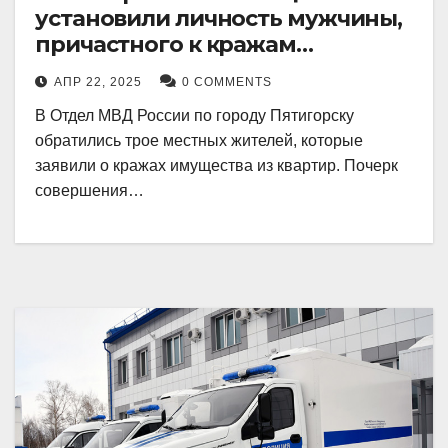
установили личность мужчины,
причастного к кражам
имущества из квартир в
АПР 22, 2025
0 COMMENTS
Пятигорске
В Отдел МВД России по городу Пятигорску
обратились трое местных жителей, которые
заявили о кражах имущества из квартир. Почерк
совершения…