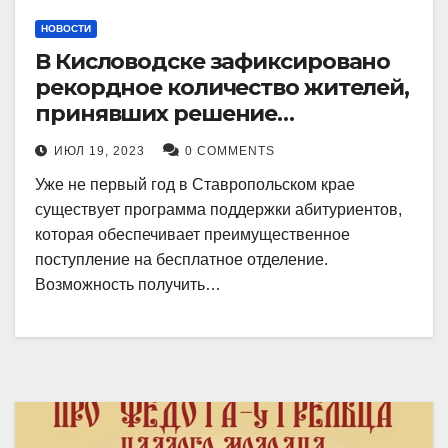
НОВОСТИ
В Кисловодске зафиксировано
рекордное количество жителей,
принявших решение
воспользоваться
ИЮЛ 19, 2023
0 COMMENTS
установленными мерами, с
Уже не первый год в Ставропольском крае
целью поступления в
существует программа поддержки абитуриентов,
медицинский вуз в районе.
которая обеспечивает преимущественное
поступление на бесплатное отделение.
Возможность получить…