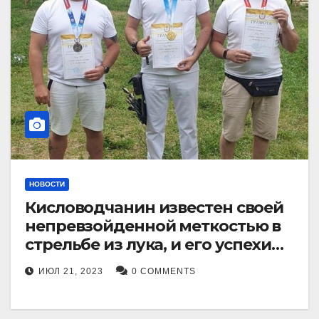
НОВОСТИ
Кисловодчанин известен своей
непревзойденной меткостью в
стрельбе из лука, и его успехи
прославили его в
ИЮЛ 21, 2023
0 COMMENTS
Ставропольском крае.