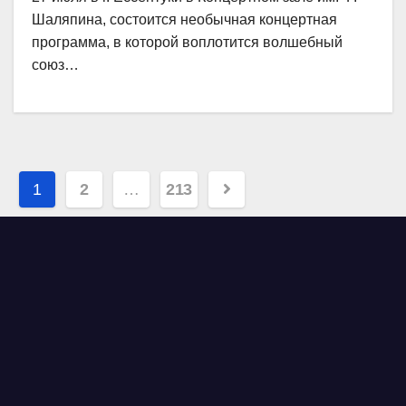
Шаляпина, состоится необычная концертная
программа, в которой воплотится волшебный
союз…
Навигация
1
2
…
213
по
записям