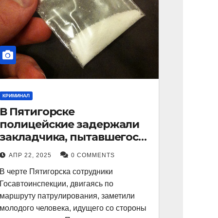
КРИМИНАЛ
В Пятигорске
полицейские задержали
закладчика, пытавшегося
сбыть партию
АПР 22, 2025
0 COMMENTS
синтетического
В черте Пятигорска сотрудники
наркотика
Госавтоинспекции, двигаясь по
маршруту патрулирования, заметили
молодого человека, идущего со стороны