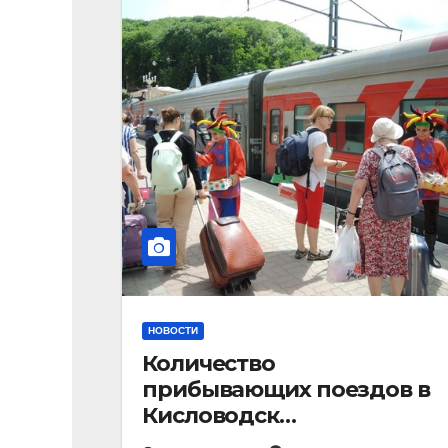
НОВОСТИ
Количество
прибывающих поездов в
Кисловодск
стремительно