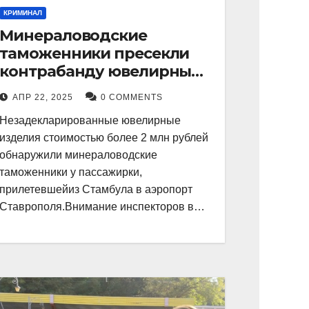
КРИМИНАЛ
Минераловодские
таможенники пресекли
контрабанду ювелирных
изделий на 2 млн рублей
АПР 22, 2025
0 COMMENTS
Незадекларированные ювелирные
изделия стоимостью более 2 млн рублей
обнаружили минераловодские
таможенники у пассажирки,
прилетевшейиз Стамбула в аэропорт
Ставрополя.Внимание инспекторов в…