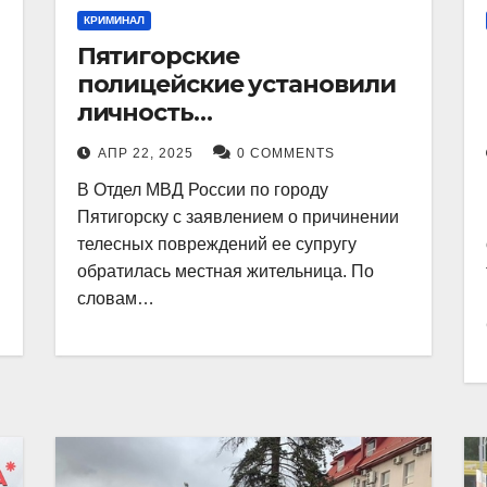
КРИМИНАЛ
Пятигорские
полицейские установили
личность
злоумышленника,
АПР 22, 2025
0 COMMENTS
причинившего телесные
В Отдел МВД России по городу
повреждения местному
Пятигорску с заявлением о причинении
жителю
телесных повреждений ее супругу
обратилась местная жительница. По
словам…