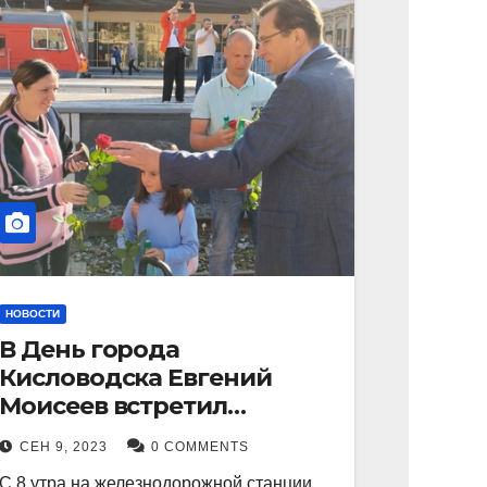
НОВОСТИ
В День города
Кисловодска Евгений
Моисеев встретил
прибывший поезд с
СЕН 9, 2023
0 COMMENTS
туристами.
С 8 утра на железнодорожной станции