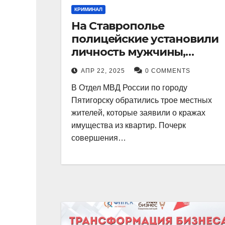
КРИМИНАЛ
На Ставрополье
полицейские установили
личность мужчины,
причастного к кражам
АПР 22, 2025
0 COMMENTS
имущества из квартир в
В Отдел МВД России по городу
Пятигорске
Пятигорску обратились трое местных
жителей, которые заявили о кражах
имущества из квартир. Почерк
совершения…