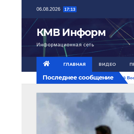
Перейти
06.08.2026
17:13
к
содержимому
КМВ Информ
Информационная сеть
ГЛАВНАЯ
ВИДЕО
П
Последнее сообщение
достигла нового уровня
Ближний Восток горит. РФ на пе