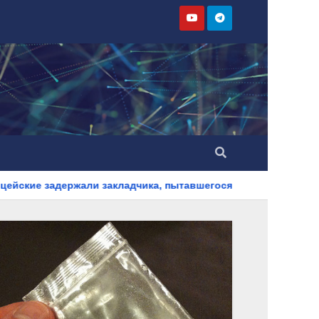
 закладчика, пытавшегося сбыть партию синтетического нарк