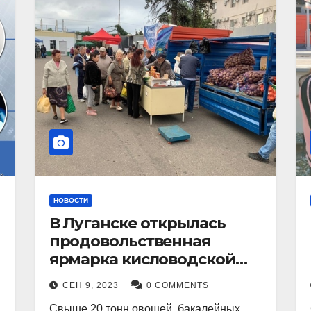
НОВОСТИ
В Луганске открылась
продовольственная
ярмарка кисловодской
продукции.
СЕН 9, 2023
0 COMMENTS
Свыше 20 тонн овощей, бакалейных