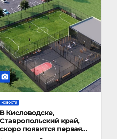
НОВОСТИ
В Кисловодске,
Ставропольский край,
скоро появится первая
«умная площадка».