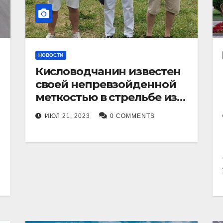
НОВОСТИ
Кисловодчанин известен
своей непревзойденной
меткостью в стрельбе из
лука, и его успехи
ИЮЛ 21, 2023
0 COMMENTS
прославили его в
Ставропольском крае.