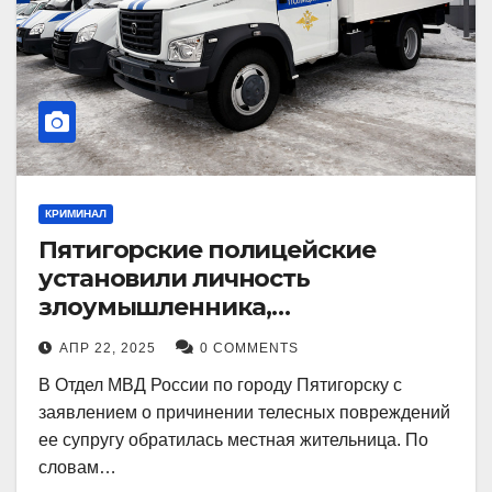
КРИМИНАЛ
Пятигорские полицейские
установили личность
злоумышленника,
причинившего телесные
АПР 22, 2025
0 COMMENTS
повреждения местному жителю
В Отдел МВД России по городу Пятигорску с
заявлением о причинении телесных повреждений
ее супругу обратилась местная жительница. По
словам…