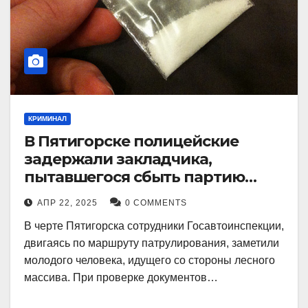
КРИМИНАЛ
В Пятигорске полицейские
задержали закладчика,
пытавшегося сбыть партию
синтетического наркотика
АПР 22, 2025
0 COMMENTS
В черте Пятигорска сотрудники Госавтоинспекции,
двигаясь по маршруту патрулирования, заметили
молодого человека, идущего со стороны лесного
массива. При проверке документов…