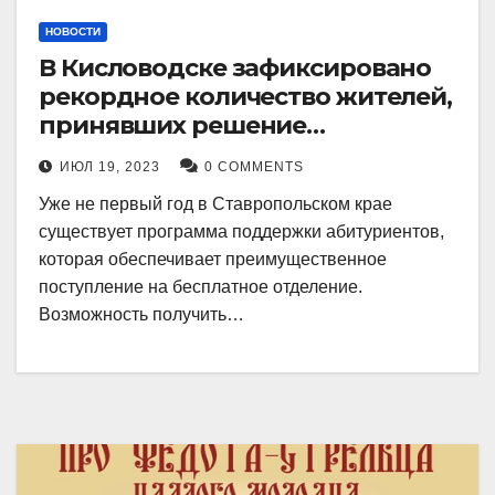
НОВОСТИ
В Кисловодске зафиксировано
рекордное количество жителей,
принявших решение
воспользоваться
ИЮЛ 19, 2023
0 COMMENTS
установленными мерами, с
Уже не первый год в Ставропольском крае
целью поступления в
существует программа поддержки абитуриентов,
медицинский вуз в районе.
которая обеспечивает преимущественное
поступление на бесплатное отделение.
Возможность получить…