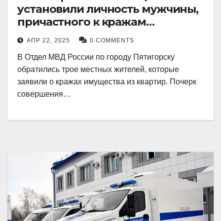
установили личность мужчины,
причастного к кражам
имущества из квартир в
АПР 22, 2025
0 COMMENTS
Пятигорске
В Отдел МВД России по городу Пятигорску
обратились трое местных жителей, которые
заявили о кражах имущества из квартир. Почерк
совершения…