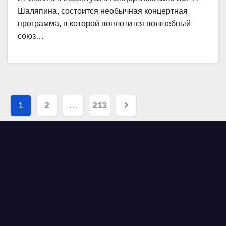
Шаляпина, состоится необычная концертная
программа, в которой воплотится волшебный
союз…
Навигация
1
2
…
213
по
записям