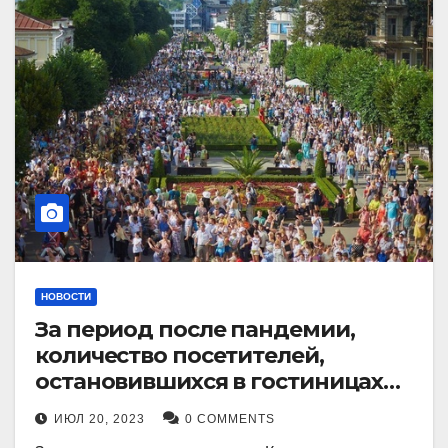
НОВОСТИ
За период после пандемии,
количество посетителей,
остановившихся в гостиницах
Кисловодска, выросло в 2,5 раза.
ИЮЛ 20, 2023
0 COMMENTS