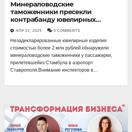
Минераловодские
таможенники пресекли
контрабанду ювелирных
изделий на 2 млн рублей
АПР 22, 2025
0 COMMENTS
Незадекларированные ювелирные изделия
стоимостью более 2 млн рублей обнаружили
минераловодские таможенники у пассажирки,
прилетевшейиз Стамбула в аэропорт
Ставрополя.Внимание инспекторов в…