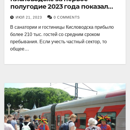
полугодие 2023 года показал
рекордный рост в 21 процент.
ИЮЛ 21, 2023
0 COMMENTS
В санатории и гостиницы Кисловодска прибыло
более 210 тыс. гостей со средним сроком
пребывания. Если учесть частный сектор, то
общее…