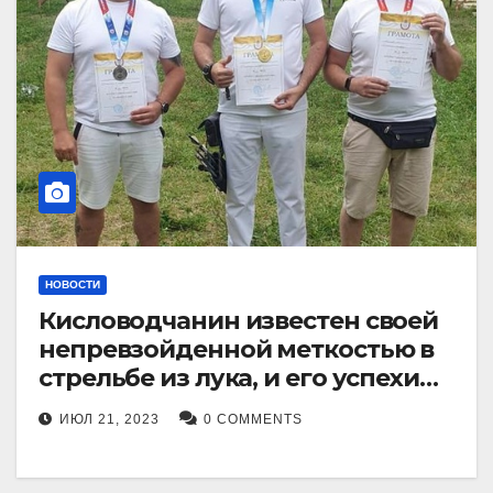
НОВОСТИ
Кисловодчанин известен своей
непревзойденной меткостью в
стрельбе из лука, и его успехи
прославили его в
ИЮЛ 21, 2023
0 COMMENTS
Ставропольском крае.