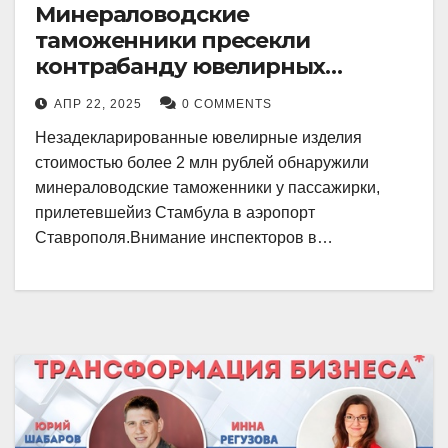
Минераловодские
таможенники пресекли
контрабанду ювелирных
изделий на 2 млн рублей
АПР 22, 2025
0 COMMENTS
Незадекларированные ювелирные изделия
стоимостью более 2 млн рублей обнаружили
минераловодские таможенники у пассажирки,
прилетевшейиз Стамбула в аэропорт
Ставрополя.Внимание инспекторов в…