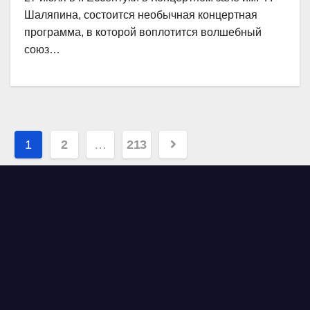
Шаляпина, состоится необычная концертная
программа, в которой воплотится волшебный
союз…
Навигация
1
2
…
213
по
записям