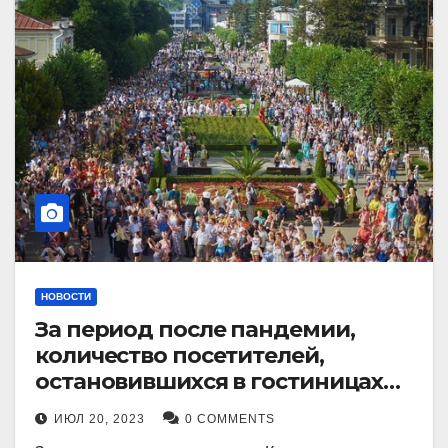
НОВОСТИ
За период после пандемии,
количество посетителей,
остановившихся в гостиницах
Кисловодска, выросло в 2,5 раза.
ИЮЛ 20, 2023
0 COMMENTS