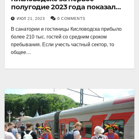
полугодие 2023 года показал
рекордный рост в 21 процент.
ИЮЛ 21, 2023
0 COMMENTS
В санатории и гостиницы Кисловодска прибыло
более 210 тыс. гостей со средним сроком
пребывания. Если учесть частный сектор, то
общее…