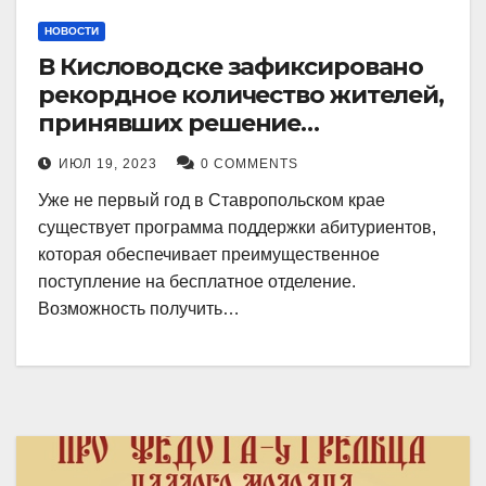
НОВОСТИ
В Кисловодске зафиксировано
рекордное количество жителей,
принявших решение
воспользоваться
ИЮЛ 19, 2023
0 COMMENTS
установленными мерами, с
Уже не первый год в Ставропольском крае
целью поступления в
существует программа поддержки абитуриентов,
медицинский вуз в районе.
которая обеспечивает преимущественное
поступление на бесплатное отделение.
Возможность получить…