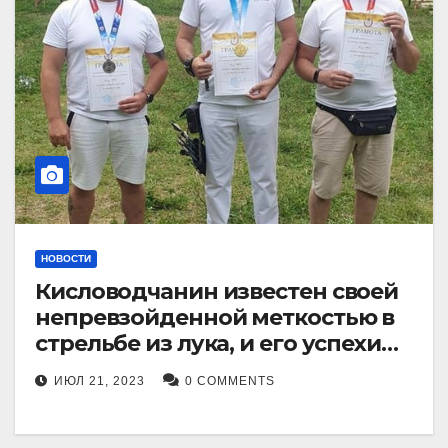
НОВОСТИ
Кисловодчанин известен своей
непревзойденной меткостью в
стрельбе из лука, и его успехи
прославили его в
ИЮЛ 21, 2023
0 COMMENTS
Ставропольском крае.