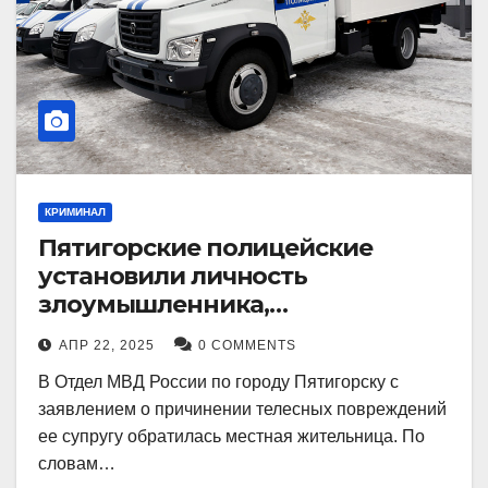
КРИМИНАЛ
Пятигорские полицейские
установили личность
злоумышленника,
причинившего телесные
АПР 22, 2025
0 COMMENTS
повреждения местному жителю
В Отдел МВД России по городу Пятигорску с
заявлением о причинении телесных повреждений
ее супругу обратилась местная жительница. По
словам…