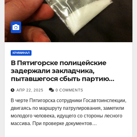
КРИМИНАЛ
В Пятигорске полицейские
задержали закладчика,
пытавшегося сбыть партию
синтетического наркотика
АПР 22, 2025
0 COMMENTS
В черте Пятигорска сотрудники Госавтоинспекции,
двигаясь по маршруту патрулирования, заметили
молодого человека, идущего со стороны лесного
массива. При проверке документов…