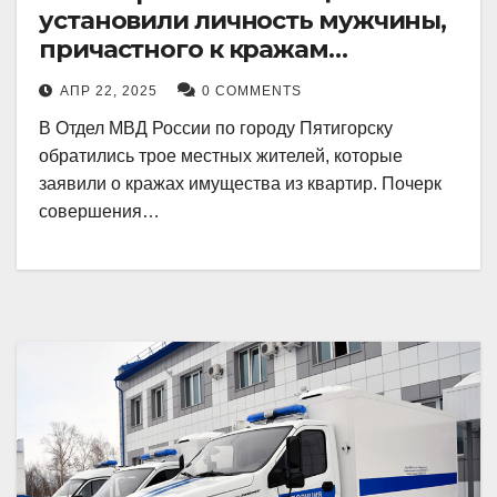
установили личность мужчины,
причастного к кражам
имущества из квартир в
АПР 22, 2025
0 COMMENTS
Пятигорске
В Отдел МВД России по городу Пятигорску
обратились трое местных жителей, которые
заявили о кражах имущества из квартир. Почерк
совершения…