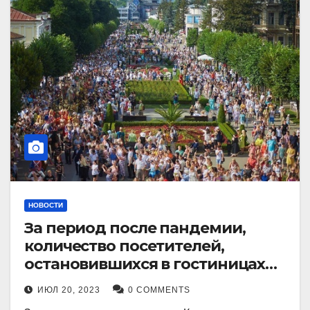
НОВОСТИ
За период после пандемии,
количество посетителей,
остановившихся в гостиницах
Кисловодска, выросло в 2,5 раза.
ИЮЛ 20, 2023
0 COMMENTS