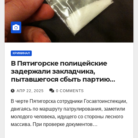
КРИМИНАЛ
В Пятигорске полицейские
задержали закладчика,
пытавшегося сбыть партию
синтетического наркотика
АПР 22, 2025
0 COMMENTS
В черте Пятигорска сотрудники Госавтоинспекции,
двигаясь по маршруту патрулирования, заметили
молодого человека, идущего со стороны лесного
массива. При проверке документов…