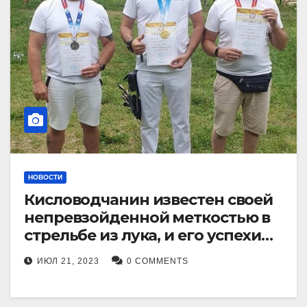
НОВОСТИ
Кисловодчанин известен своей
непревзойденной меткостью в
стрельбе из лука, и его успехи
прославили его в
ИЮЛ 21, 2023
0 COMMENTS
Ставропольском крае.