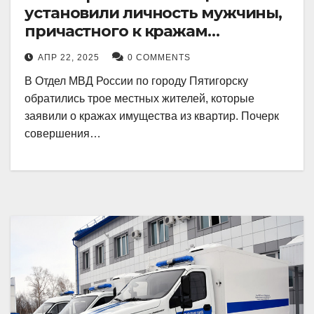
установили личность мужчины,
причастного к кражам
имущества из квартир в
АПР 22, 2025
0 COMMENTS
Пятигорске
В Отдел МВД России по городу Пятигорску
обратились трое местных жителей, которые
заявили о кражах имущества из квартир. Почерк
совершения…