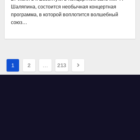
Шаляпина, состоится необычная концертная
программа, в которой воплотится волшебный
союз…
Навигация
1
2
…
213
по
записям