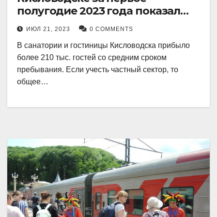
полугодие 2023 года показал
рекордный рост в 21 процент.
ИЮЛ 21, 2023
0 COMMENTS
В санатории и гостиницы Кисловодска прибыло
более 210 тыс. гостей со средним сроком
пребывания. Если учесть частный сектор, то
общее…