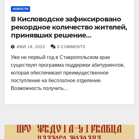
НОВОСТИ
В Кисловодске зафиксировано
рекордное количество жителей,
принявших решение
воспользоваться
ИЮЛ 19, 2023
0 COMMENTS
установленными мерами, с
Уже не первый год в Ставропольском крае
целью поступления в
существует программа поддержки абитуриентов,
медицинский вуз в районе.
которая обеспечивает преимущественное
поступление на бесплатное отделение.
Возможность получить…