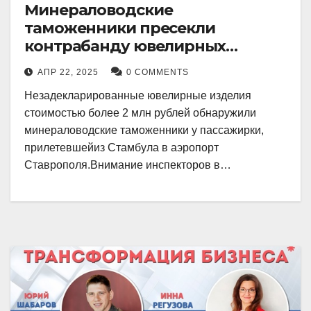
Минераловодские
таможенники пресекли
контрабанду ювелирных
изделий на 2 млн рублей
АПР 22, 2025
0 COMMENTS
Незадекларированные ювелирные изделия
стоимостью более 2 млн рублей обнаружили
минераловодские таможенники у пассажирки,
прилетевшейиз Стамбула в аэропорт
Ставрополя.Внимание инспекторов в…