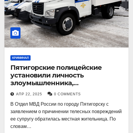
КРИМИНАЛ
Пятигорские полицейские
установили личность
злоумышленника,
причинившего телесные
АПР 22, 2025
0 COMMENTS
повреждения местному жителю
В Отдел МВД России по городу Пятигорску с
заявлением о причинении телесных повреждений
ее супругу обратилась местная жительница. По
словам…