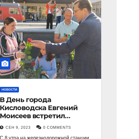
НОВОСТИ
В День города
Кисловодска Евгений
Моисеев встретил
прибывший поезд с
СЕН 9, 2023
0 COMMENTS
туристами.
С 8 утра на железнодорожной станции