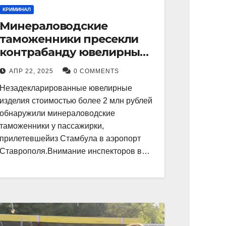
КРИМИНАЛ
Минераловодские
таможенники пресекли
контрабанду ювелирных
изделий на 2 млн рублей
АПР 22, 2025
0 COMMENTS
Незадекларированные ювелирные
изделия стоимостью более 2 млн рублей
обнаружили минераловодские
таможенники у пассажирки,
прилетевшейиз Стамбула в аэропорт
Ставрополя.Внимание инспекторов в…