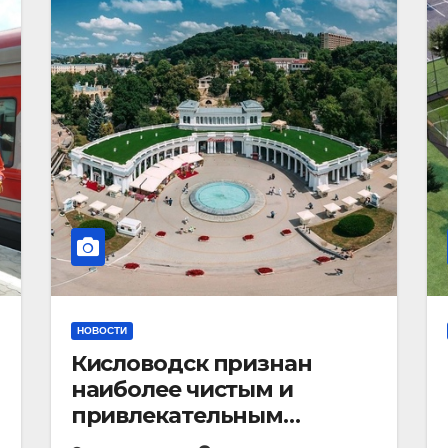
НОВОСТИ
Кисловодск признан
наиболее чистым и
привлекательным
курортным городом в