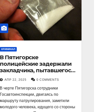
КРИМИНАЛ
В Пятигорске
полицейские задержали
закладчика, пытавшегося
сбыть партию
АПР 22, 2025
0 COMMENTS
синтетического
В черте Пятигорска сотрудники
наркотика
Госавтоинспекции, двигаясь по
маршруту патрулирования, заметили
молодого человека, идущего со стороны