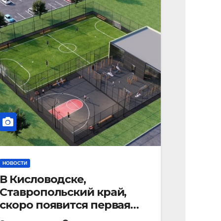
НОВОСТИ
В Кисловодске,
Ставропольский край,
скоро появится первая
«умная площадка».