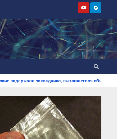
ладчика, пытавшегося сбыть партию синтетического наркоти