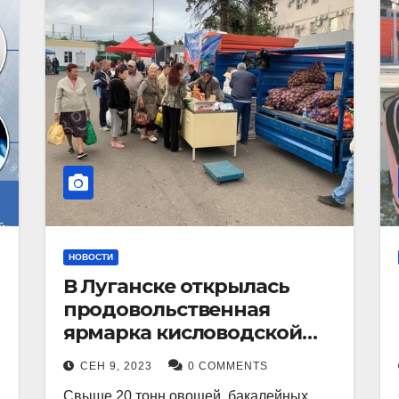
НОВОСТИ
В Луганске открылась
продовольственная
ярмарка кисловодской
продукции.
СЕН 9, 2023
0 COMMENTS
Свыше 20 тонн овощей, бакалейных