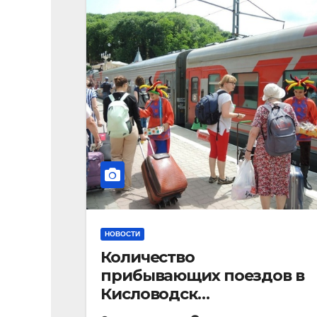
НОВОСТИ
Количество
прибывающих поездов в
Кисловодск
стремительно