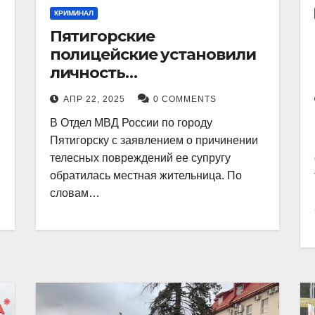
КРИМИНАЛ
Пятигорские
полицейские установили
личность
злоумышленника,
АПР 22, 2025
0 COMMENTS
причинившего телесные
В Отдел МВД России по городу
повреждения местному
Пятигорску с заявлением о причинении
жителю
телесных повреждений ее супругу
обратилась местная жительница. По
словам…