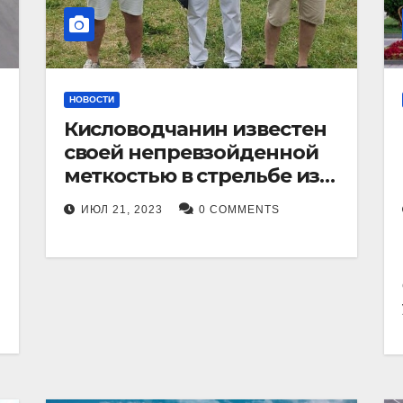
НОВОСТИ
Кисловодчанин известен
своей непревзойденной
меткостью в стрельбе из
лука, и его успехи
ИЮЛ 21, 2023
0 COMMENTS
прославили его в
Ставропольском крае.