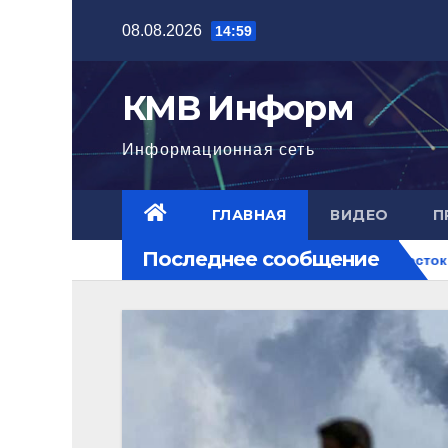
Перейти
08.08.2026
14:59
к
содержимому
КМВ Информ
Информационная сеть
ГЛАВНАЯ
ВИДЕО
П
Последнее сообщение
тигла нового уровня
Ближний Восток горит. РФ на перек