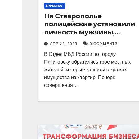
КРИМИНАЛ
На Ставрополье
полицейские установили
личность мужчины,
причастного к кражам
АПР 22, 2025
0 COMMENTS
имущества из квартир в
В Отдел МВД России по городу
Пятигорске
Пятигорску обратились трое местных
жителей, которые заявили о кражах
имущества из квартир. Почерк
совершения…