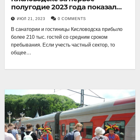
полугодие 2023 года показал
рекордный рост в 21 процент.
ИЮЛ 21, 2023
0 COMMENTS
В санатории и гостиницы Кисловодска прибыло
более 210 тыс. гостей со средним сроком
пребывания. Если учесть частный сектор, то
общее…