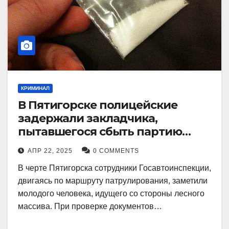
КРИМИНАЛ
В Пятигорске полицейские
задержали закладчика,
пытавшегося сбыть партию
синтетического наркотика
АПР 22, 2025
0 COMMENTS
В черте Пятигорска сотрудники Госавтоинспекции,
двигаясь по маршруту патрулирования, заметили
молодого человека, идущего со стороны лесного
массива. При проверке документов…