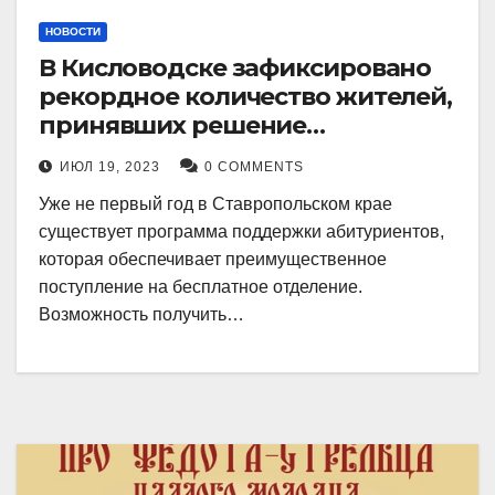
НОВОСТИ
В Кисловодске зафиксировано
рекордное количество жителей,
принявших решение
воспользоваться
ИЮЛ 19, 2023
0 COMMENTS
установленными мерами, с
Уже не первый год в Ставропольском крае
целью поступления в
существует программа поддержки абитуриентов,
медицинский вуз в районе.
которая обеспечивает преимущественное
поступление на бесплатное отделение.
Возможность получить…