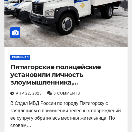
КРИМИНАЛ
Пятигорские полицейские
установили личность
злоумышленника,
причинившего телесные
АПР 22, 2025
0 COMMENTS
повреждения местному жителю
В Отдел МВД России по городу Пятигорску с
заявлением о причинении телесных повреждений
ее супругу обратилась местная жительница. По
словам…