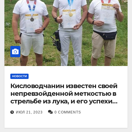
НОВОСТИ
Кисловодчанин известен своей
непревзойденной меткостью в
стрельбе из лука, и его успехи
прославили его в
ИЮЛ 21, 2023
0 COMMENTS
Ставропольском крае.