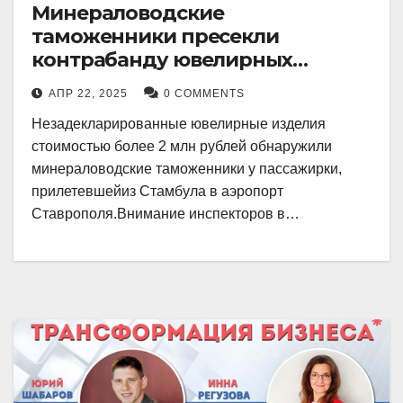
Минераловодские
таможенники пресекли
контрабанду ювелирных
изделий на 2 млн рублей
АПР 22, 2025
0 COMMENTS
Незадекларированные ювелирные изделия
стоимостью более 2 млн рублей обнаружили
минераловодские таможенники у пассажирки,
прилетевшейиз Стамбула в аэропорт
Ставрополя.Внимание инспекторов в…