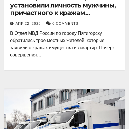
установили личность мужчины,
причастного к кражам
имущества из квартир в
АПР 22, 2025
0 COMMENTS
Пятигорске
В Отдел МВД России по городу Пятигорску
обратились трое местных жителей, которые
заявили о кражах имущества из квартир. Почерк
совершения…