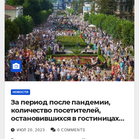
НОВОСТИ
За период после пандемии,
количество посетителей,
остановившихся в гостиницах
Кисловодска, выросло в 2,5 раза.
ИЮЛ 20, 2023
0 COMMENTS