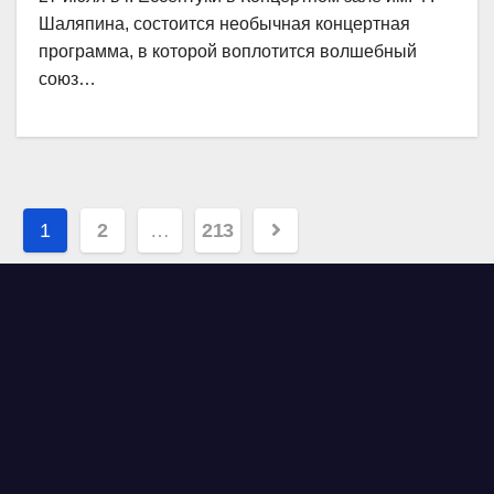
Шаляпина, состоится необычная концертная
программа, в которой воплотится волшебный
союз…
Навигация
1
2
…
213
по
записям