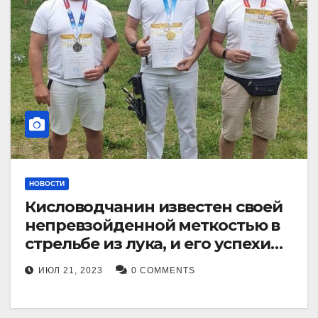
НОВОСТИ
Кисловодчанин известен своей
непревзойденной меткостью в
стрельбе из лука, и его успехи
прославили его в
ИЮЛ 21, 2023
0 COMMENTS
Ставропольском крае.