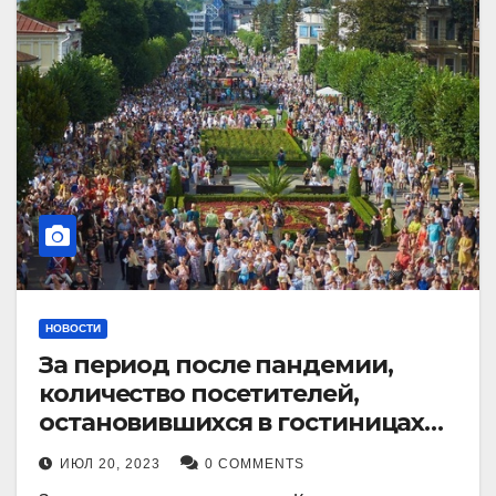
НОВОСТИ
За период после пандемии,
количество посетителей,
остановившихся в гостиницах
Кисловодска, выросло в 2,5 раза.
ИЮЛ 20, 2023
0 COMMENTS