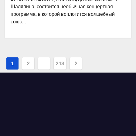
Шаляпина, состоится необычная концертная
программа, в которой воплотится волшебный
союз…
Навигация
1
2
…
213
по
записям