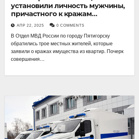
установили личность мужчины,
причастного к кражам
имущества из квартир в
АПР 22, 2025
0 COMMENTS
Пятигорске
В Отдел МВД России по городу Пятигорску
обратились трое местных жителей, которые
заявили о кражах имущества из квартир. Почерк
совершения…