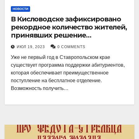
НОВОСТИ
В Кисловодске зафиксировано
рекордное количество жителей,
принявших решение
воспользоваться
ИЮЛ 19, 2023
0 COMMENTS
установленными мерами, с
Уже не первый год в Ставропольском крае
целью поступления в
существует программа поддержки абитуриентов,
медицинский вуз в районе.
которая обеспечивает преимущественное
поступление на бесплатное отделение.
Возможность получить…