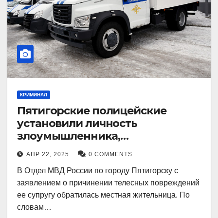
КРИМИНАЛ
Пятигорские полицейские
установили личность
злоумышленника,
причинившего телесные
АПР 22, 2025
0 COMMENTS
повреждения местному жителю
В Отдел МВД России по городу Пятигорску с
заявлением о причинении телесных повреждений
ее супругу обратилась местная жительница. По
словам…