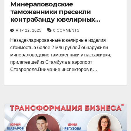
Минераловодские
таможенники пресекли
контрабанду ювелирных
изделий на 2 млн рублей
АПР 22, 2025
0 COMMENTS
Незадекларированные ювелирные изделия
стоимостью более 2 млн рублей обнаружили
минераловодские таможенники у пассажирки,
прилетевшейиз Стамбула в аэропорт
Ставрополя.Внимание инспекторов в…