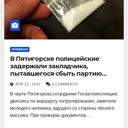
КРИМИНАЛ
В Пятигорске полицейские
задержали закладчика,
пытавшегося сбыть партию
синтетического наркотика
АПР 22, 2025
0 COMMENTS
В черте Пятигорска сотрудники Госавтоинспекции,
двигаясь по маршруту патрулирования, заметили
молодого человека, идущего со стороны лесного
массива. При проверке документов…