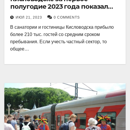
полугодие 2023 года показал
рекордный рост в 21 процент.
ИЮЛ 21, 2023
0 COMMENTS
В санатории и гостиницы Кисловодска прибыло
более 210 тыс. гостей со средним сроком
пребывания. Если учесть частный сектор, то
общее…