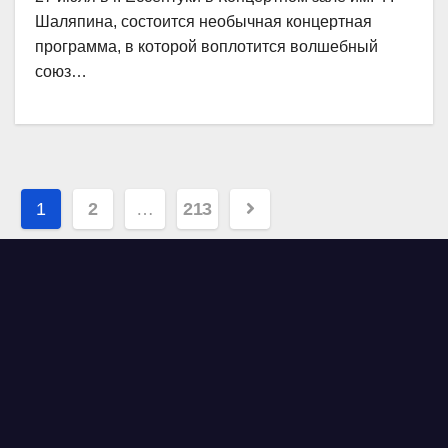
Шаляпина, состоится необычная концертная
программа, в которой воплотится волшебный
союз…
Навигация
1
2
…
213
по
записям