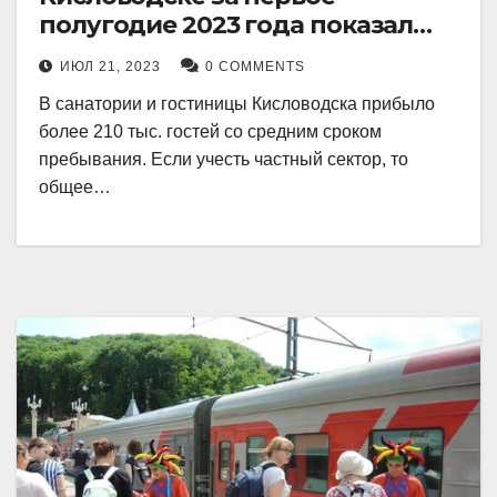
полугодие 2023 года показал
рекордный рост в 21 процент.
ИЮЛ 21, 2023
0 COMMENTS
В санатории и гостиницы Кисловодска прибыло
более 210 тыс. гостей со средним сроком
пребывания. Если учесть частный сектор, то
общее…