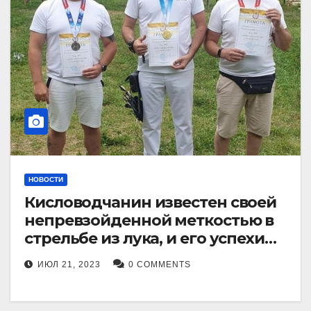
НОВОСТИ
Кисловодчанин известен своей
непревзойденной меткостью в
стрельбе из лука, и его успехи
прославили его в
ИЮЛ 21, 2023
0 COMMENTS
Ставропольском крае.