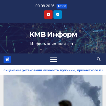
Перейти
09.08.2026
10:00
к
содержимому
КМВ Информ
Информационная сеть
ность мужчины, причастного к кражам имущества из квартир 