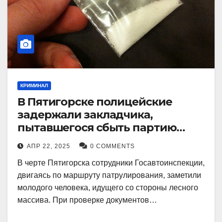
КРИМИНАЛ
В Пятигорске полицейские
задержали закладчика,
пытавшегося сбыть партию
синтетического наркотика
АПР 22, 2025
0 COMMENTS
В черте Пятигорска сотрудники Госавтоинспекции,
двигаясь по маршруту патрулирования, заметили
молодого человека, идущего со стороны лесного
массива. При проверке документов…