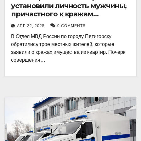
установили личность мужчины,
причастного к кражам
имущества из квартир в
АПР 22, 2025
0 COMMENTS
Пятигорске
В Отдел МВД России по городу Пятигорску
обратились трое местных жителей, которые
заявили о кражах имущества из квартир. Почерк
совершения…