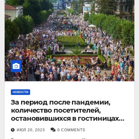
НОВОСТИ
За период после пандемии,
количество посетителей,
остановившихся в гостиницах
Кисловодска, выросло в 2,5 раза.
ИЮЛ 20, 2023
0 COMMENTS