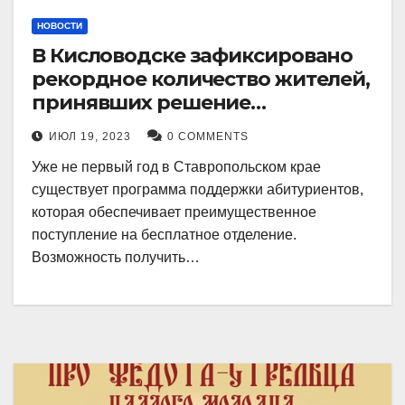
НОВОСТИ
В Кисловодске зафиксировано
рекордное количество жителей,
принявших решение
воспользоваться
ИЮЛ 19, 2023
0 COMMENTS
установленными мерами, с
Уже не первый год в Ставропольском крае
целью поступления в
существует программа поддержки абитуриентов,
медицинский вуз в районе.
которая обеспечивает преимущественное
поступление на бесплатное отделение.
Возможность получить…