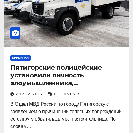
КРИМИНАЛ
Пятигорские полицейские
установили личность
злоумышленника,
причинившего телесные
АПР 22, 2025
0 COMMENTS
повреждения местному жителю
В Отдел МВД России по городу Пятигорску с
заявлением о причинении телесных повреждений
ее супругу обратилась местная жительница. По
словам…