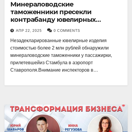
Минераловодские
таможенники пресекли
контрабанду ювелирных
изделий на 2 млн рублей
АПР 22, 2025
0 COMMENTS
Незадекларированные ювелирные изделия
стоимостью более 2 млн рублей обнаружили
минераловодские таможенники у пассажирки,
прилетевшейиз Стамбула в аэропорт
Ставрополя.Внимание инспекторов в…