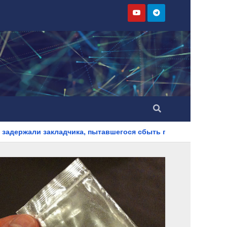
чика, пытавшегося сбыть партию синтетического наркотика