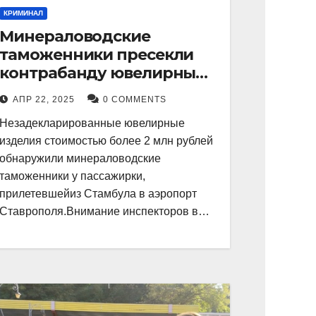
КРИМИНАЛ
Минераловодские
таможенники пресекли
контрабанду ювелирных
изделий на 2 млн рублей
АПР 22, 2025
0 COMMENTS
Незадекларированные ювелирные
изделия стоимостью более 2 млн рублей
обнаружили минераловодские
таможенники у пассажирки,
прилетевшейиз Стамбула в аэропорт
Ставрополя.Внимание инспекторов в…