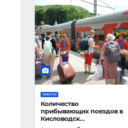
НОВОСТИ
Количество
прибывающих поездов в
Кисловодск
стремительно