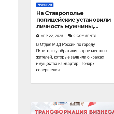
КРИМИНАЛ
На Ставрополье
полицейские установили
личность мужчины,
причастного к кражам
АПР 22, 2025
0 COMMENTS
имущества из квартир в
В Отдел МВД России по городу
Пятигорске
Пятигорску обратились трое местных
жителей, которые заявили о кражах
имущества из квартир. Почерк
совершения…