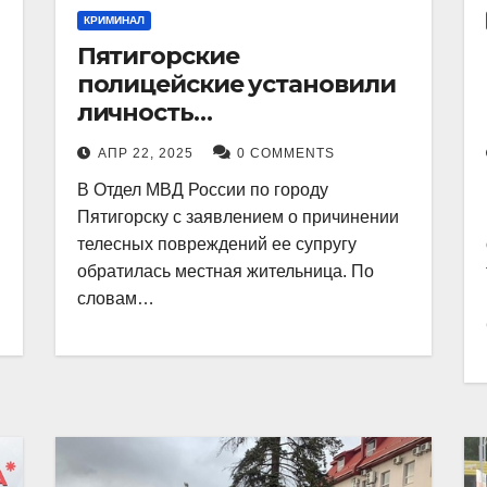
КРИМИНАЛ
Пятигорские
полицейские установили
личность
злоумышленника,
АПР 22, 2025
0 COMMENTS
причинившего телесные
В Отдел МВД России по городу
повреждения местному
Пятигорску с заявлением о причинении
жителю
телесных повреждений ее супругу
обратилась местная жительница. По
словам…