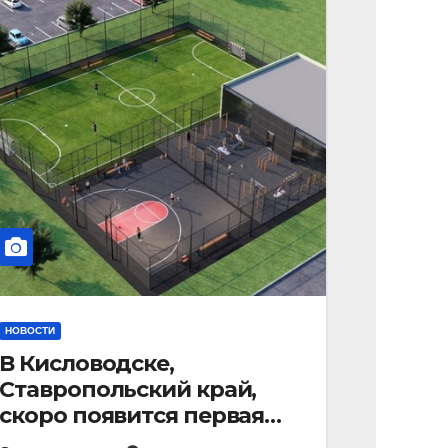
НОВОСТИ
В Кисловодске,
Ставропольский край,
скоро появится первая
«умная площадка».