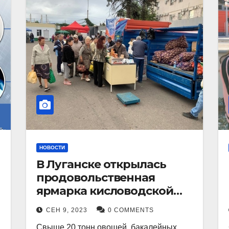
НОВОСТИ
В Луганске открылась
продовольственная
ярмарка кисловодской
продукции.
СЕН 9, 2023
0 COMMENTS
Свыше 20 тонн овощей, бакалейных