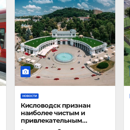
НОВОСТИ
Кисловодск признан
наиболее чистым и
привлекательным
курортным городом в