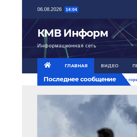
Перейти
06.08.2026
14:04
к
содержимому
КМВ Информ
Информационная сеть
ГЛАВНАЯ
ВИДЕО
П
Последнее сообщение
а нового уровня
Ближний Восток горит. РФ на перекрест