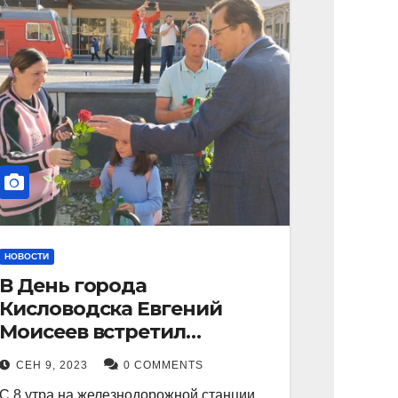
НОВОСТИ
В День города
Кисловодска Евгений
Моисеев встретил
прибывший поезд с
СЕН 9, 2023
0 COMMENTS
туристами.
С 8 утра на железнодорожной станции