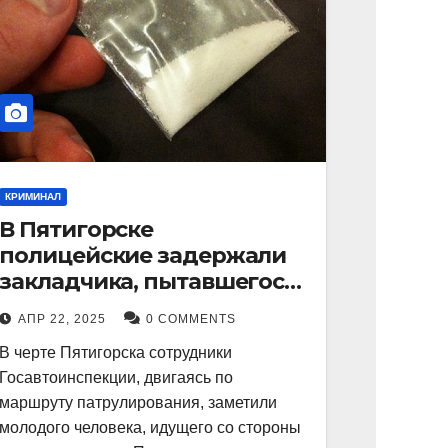
КРИМИНАЛ
В Пятигорске
полицейские задержали
закладчика, пытавшегося
сбыть партию
АПР 22, 2025
0 COMMENTS
синтетического
В черте Пятигорска сотрудники
наркотика
Госавтоинспекции, двигаясь по
маршруту патрулирования, заметили
молодого человека, идущего со стороны