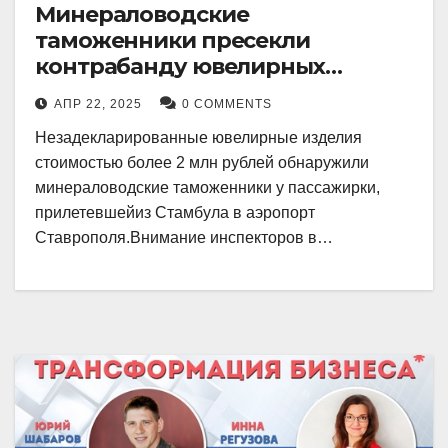
Минераловодские
таможенники пресекли
контрабанду ювелирных
изделий на 2 млн рублей
АПР 22, 2025
0 COMMENTS
Незадекларированные ювелирные изделия
стоимостью более 2 млн рублей обнаружили
минераловодские таможенники у пассажирки,
прилетевшейиз Стамбула в аэропорт
Ставрополя.Внимание инспекторов в…