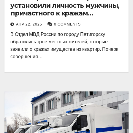
установили личность мужчины,
причастного к кражам
имущества из квартир в
АПР 22, 2025
0 COMMENTS
Пятигорске
В Отдел МВД России по городу Пятигорску
обратились трое местных жителей, которые
заявили о кражах имущества из квартир. Почерк
совершения…