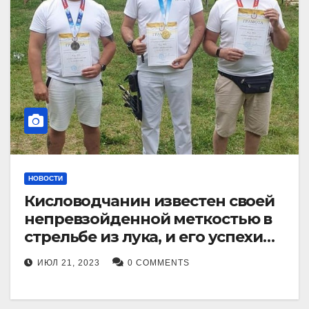
НОВОСТИ
Кисловодчанин известен своей
непревзойденной меткостью в
стрельбе из лука, и его успехи
прославили его в
ИЮЛ 21, 2023
0 COMMENTS
Ставропольском крае.