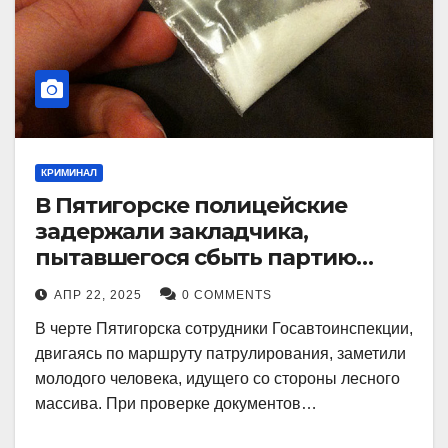
КРИМИНАЛ
В Пятигорске полицейские
задержали закладчика,
пытавшегося сбыть партию
синтетического наркотика
АПР 22, 2025
0 COMMENTS
В черте Пятигорска сотрудники Госавтоинспекции,
двигаясь по маршруту патрулирования, заметили
молодого человека, идущего со стороны лесного
массива. При проверке документов…