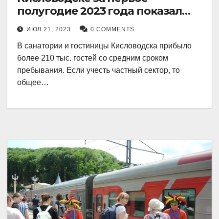
полугодие 2023 года показал
рекордный рост в 21 процент.
ИЮЛ 21, 2023
0 COMMENTS
В санатории и гостиницы Кисловодска прибыло
более 210 тыс. гостей со средним сроком
пребывания. Если учесть частный сектор, то
общее…