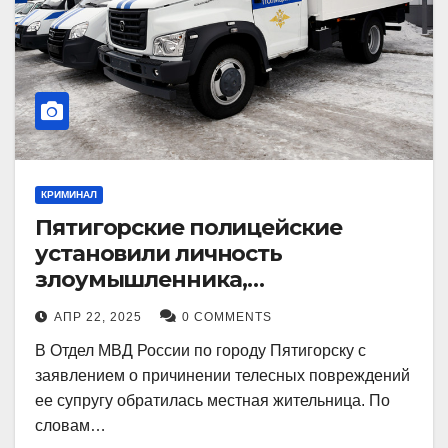
КРИМИНАЛ
Пятигорские полицейские
установили личность
злоумышленника,
причинившего телесные
АПР 22, 2025
0 COMMENTS
повреждения местному жителю
В Отдел МВД России по городу Пятигорску с
заявлением о причинении телесных повреждений
ее супругу обратилась местная жительница. По
словам…