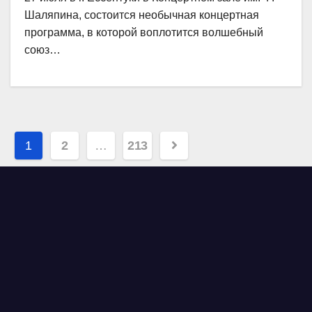
Шаляпина, состоится необычная концертная
программа, в которой воплотится волшебный
союз…
Навигация
1
2
…
213
по
записям