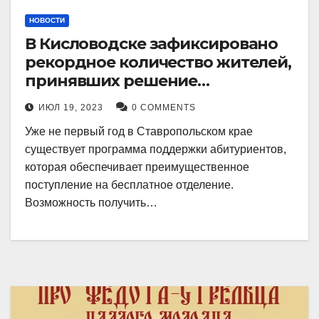
НОВОСТИ
В Кисловодске зафиксировано
рекордное количество жителей,
принявших решение
воспользоваться
ИЮЛ 19, 2023
0 COMMENTS
установленными мерами, с
Уже не первый год в Ставропольском крае
целью поступления в
существует программа поддержки абитуриентов,
медицинский вуз в районе.
которая обеспечивает преимущественное
поступление на бесплатное отделение.
Возможность получить…