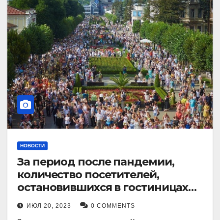
НОВОСТИ
За период после пандемии,
количество посетителей,
остановившихся в гостиницах
Кисловодска, выросло в 2,5 раза.
ИЮЛ 20, 2023
0 COMMENTS