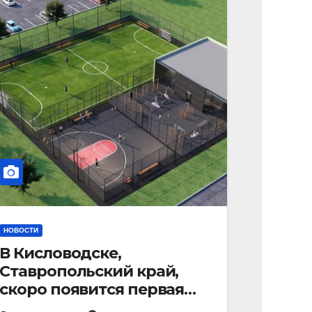
НОВОСТИ
В Кисловодске,
Ставропольский край,
скоро появится первая
«умная площадка».