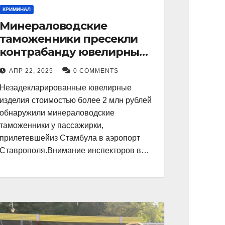
КРИМИНАЛ
Минераловодские
таможенники пресекли
контрабанду ювелирных
изделий на 2 млн рублей
АПР 22, 2025
0 COMMENTS
Незадекларированные ювелирные
изделия стоимостью более 2 млн рублей
обнаружили минераловодские
таможенники у пассажирки,
прилетевшейиз Стамбула в аэропорт
Ставрополя.Внимание инспекторов в…