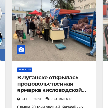
НОВОСТИ
В Луганске открылась
продовольственная
ярмарка кисловодской
продукции.
СЕН 9, 2023
0 COMMENTS
Свыше 20 тонн овощей, бакалейных