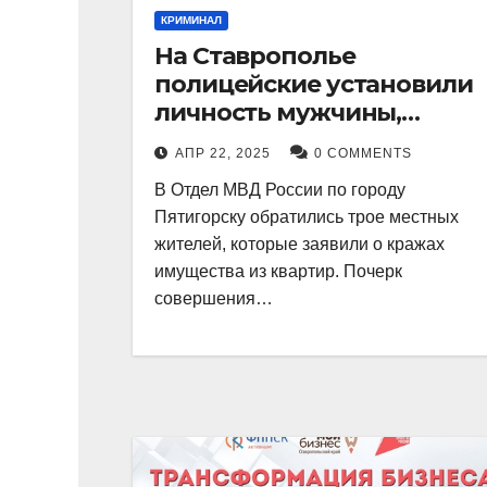
КРИМИНАЛ
На Ставрополье
полицейские установили
личность мужчины,
причастного к кражам
АПР 22, 2025
0 COMMENTS
имущества из квартир в
В Отдел МВД России по городу
Пятигорске
Пятигорску обратились трое местных
жителей, которые заявили о кражах
имущества из квартир. Почерк
совершения…