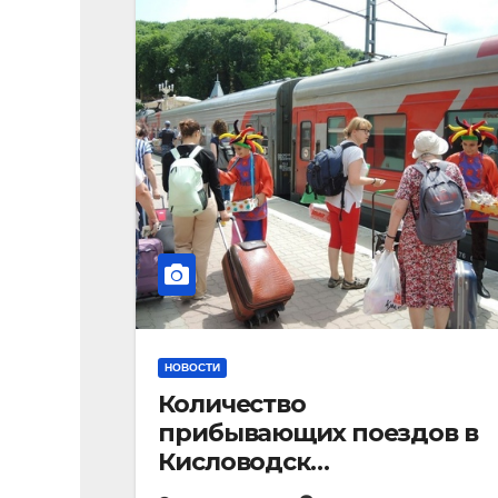
НОВОСТИ
Количество
прибывающих поездов в
Кисловодск
стремительно