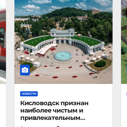
НОВОСТИ
Кисловодск признан
наиболее чистым и
привлекательным
курортным городом в