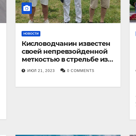
НОВОСТИ
Кисловодчанин известен
своей непревзойденной
меткостью в стрельбе из
лука, и его успехи
ИЮЛ 21, 2023
0 COMMENTS
прославили его в
Ставропольском крае.