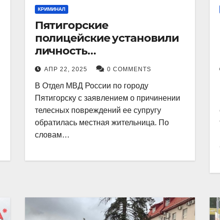
КРИМИНАЛ
Пятигорские
полицейские установили
личность
злоумышленника,
АПР 22, 2025
0 COMMENTS
причинившего телесные
В Отдел МВД России по городу
повреждения местному
Пятигорску с заявлением о причинении
жителю
телесных повреждений ее супругу
обратилась местная жительница. По
словам…