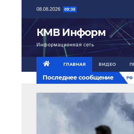
Перейти
08.08.2026
09:38
к
содержимому
КМВ Информ
Информационная сеть
ГЛАВНАЯ
ВИДЕО
П
Последнее сообщение
го уровня
Ближний Восток горит. РФ на перекрестке рис