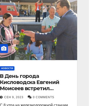
НОВОСТИ
В День города
Кисловодска Евгений
Моисеев встретил
прибывший поезд с
СЕН 9, 2023
0 COMMENTS
туристами.
С 8 утра на железнодорожной станции