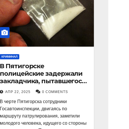
КРИМИНАЛ
В Пятигорске
полицейские задержали
закладчика, пытавшегося
сбыть партию
АПР 22, 2025
0 COMMENTS
синтетического
В черте Пятигорска сотрудники
наркотика
Госавтоинспекции, двигаясь по
маршруту патрулирования, заметили
молодого человека, идущего со стороны